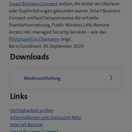
Smart Business Connect
nutzen, die bisher an Glasfaser-
oder Kupferleitungen gebunden waren. Smart Business
Connect umfasst beispielsweise die virtuelle
Standortvernetzung, Public Wireless LAN, Remote
Access inkl. managed Security Services – wie das
(
Pilotprojekt in Champery
zeigt.
ö
Bern/Gondiswil, 30. September 2020
f
Downloads
f
n
e
Medienmitteilung
t
e
Links
i
n
n
Verfügbarkeit prüfen
e
Informationen zum Swisscom Netz
u
Internet Booster
e
Smart Business Connect