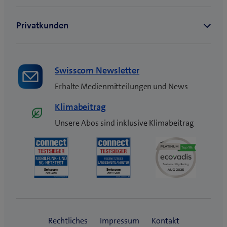
s
t
e
r
)
Swisscom Newsletter
Erhalte Medienmitteilungen und News
Klimabeitrag
Unsere Abos sind inklusive Klimabeitrag