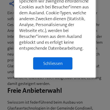
speichern wir zwingend erforderliche
Cookies auch bei Besucher*innen aus
dem Ausland. Cookie-Typen, welche
Ein Grossteil der Bevölkerung von Gondiswil surft per
anderen Zwecken dienen (Statistik,
sofort auf ultraschnellem Internet mit
Analyse, Personalisierung der
Geschwindigkeiten von bis zu 500 Mbit/s. Immer mehr
Webseite etc.), werden bei
Anwendungen in Schweizer Haushalten sind mit dem
Besucher*innen aus dem Ausland
Internet verbunden: TV schauen, Videotelefonieren oder
geblockt und es erfolgt keine
von zu Hause aus im Firmennetzwerk arbeiten. Vor allem
entsprechende Datenbearbeitung.
gleichzeitige Nutzung beansprucht das Netz. Mit dem
neuen Internetspeed sind solche Anwendungen jedoch
problemlos und zeitgleich möglich. Die
Schliessen
Glasfasertechnologien sind zudem modular aufgebaut
und ausbaufähig. Steigt der Bedarf, kann die bereits
vorhandene Glasfaser rasch ausgebaut und die Leistung
damit gesteigert werden.
Freie Anbieterwahl
Swisscom ist federführend beim Ausbau von
Glasfasertechnologien in der Gemeinde Gondiswil,