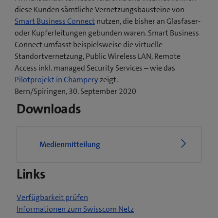
diese Kunden sämtliche Vernetzungsbausteine von
Smart Business Connect
nutzen, die bisher an Glasfaser-
oder Kupferleitungen gebunden waren. Smart Business
Connect umfasst beispielsweise die virtuelle
Standortvernetzung, Public Wireless LAN, Remote
Access inkl. managed Security Services – wie das
(
Pilotprojekt in Champery
zeigt.
ö
Bern/Spiringen, 30. September 2020
f
Downloads
f
n
e
Medienmitteilung
t
e
Links
i
n
n
Verfügbarkeit prüfen
e
Informationen zum Swisscom Netz