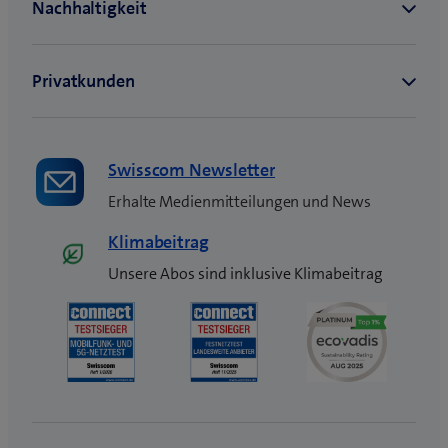
n
s
t
e
r
)
Swisscom Newsletter
Erhalte Medienmitteilungen und News
Klimabeitrag
Unsere Abos sind inklusive Klimabeitrag