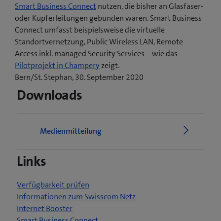
Smart Business Connect
nutzen, die bisher an Glasfaser-
oder Kupferleitungen gebunden waren. Smart Business
Connect umfasst beispielsweise die virtuelle
Standortvernetzung, Public Wireless LAN, Remote
Access inkl. managed Security Services – wie das
(
Pilotprojekt in Champery
zeigt.
ö
Bern/St. Stephan, 30. September 2020
f
Downloads
f
n
e
Medienmitteilung
t
e
Links
i
n
n
Verfügbarkeit prüfen
e
Informationen zum Swisscom Netz
u
Internet Booster
e
Smart Business Connect