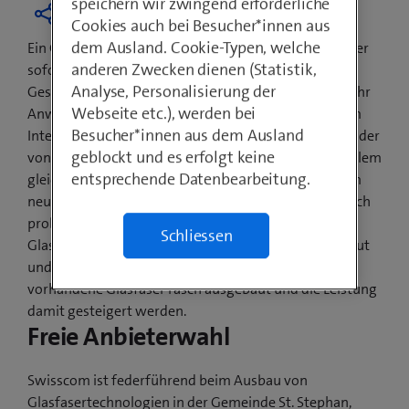
speichern wir zwingend erforderliche
Cookies auch bei Besucher*innen aus
dem Ausland. Cookie-Typen, welche
Ein Grossteil der Bevölkerung von St. Stephan surft per
anderen Zwecken dienen (Statistik,
sofort auf ultraschnellem Internet mit
Analyse, Personalisierung der
Geschwindigkeiten von bis zu 500 Mbit/s. Immer mehr
Webseite etc.), werden bei
Anwendungen in Schweizer Haushalten sind mit dem
Besucher*innen aus dem Ausland
Internet verbunden: TV schauen, Videotelefonieren oder
geblockt und es erfolgt keine
von zu Hause aus im Firmennetzwerk arbeiten. Vor allem
entsprechende Datenbearbeitung.
gleichzeitige Nutzung beansprucht das Netz. Mit dem
neuen Internetspeed sind solche Anwendungen jedoch
problemlos und zeitgleich möglich. Die
Schliessen
Glasfasertechnologien sind zudem modular aufgebaut
und ausbaufähig. Steigt der Bedarf, kann die bereits
vorhandene Glasfaser rasch ausgebaut und die Leistung
damit gesteigert werden.
Freie Anbieterwahl
Swisscom ist federführend beim Ausbau von
Glasfasertechnologien in der Gemeinde St. Stephan,