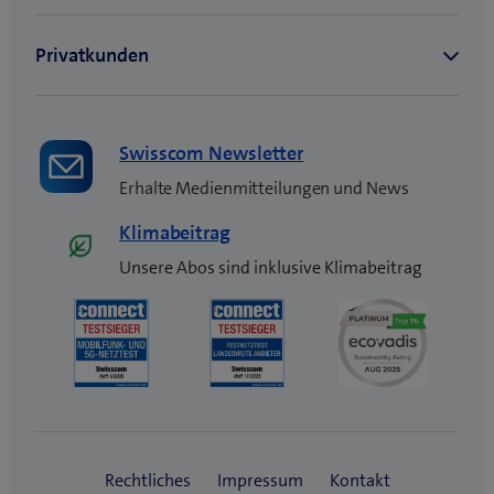
s
t
e
r
)
Swisscom Newsletter
Erhalte Medienmitteilungen und News
Klimabeitrag
Unsere Abos sind inklusive Klimabeitrag