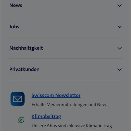
n
e
u
e
s
F
e
n
s
t
e
r
)
Swisscom Newsletter
Erhalte Medienmitteilungen und News
Klimabeitrag
Unsere Abos sind inklusive Klimabeitrag