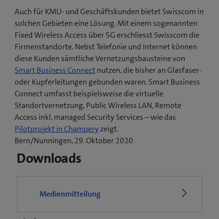
Auch für KMU- und Geschäftskunden bietet Swisscom in
solchen Gebieten eine Lösung. Mit einem sogenannten
Fixed Wireless Access über 5G erschliesst Swisscom die
Firmenstandorte. Nebst Telefonie und Internet können
diese Kunden sämtliche Vernetzungsbausteine von
Smart Business Connect
nutzen, die bisher an Glasfaser-
oder Kupferleitungen gebunden waren. Smart Business
Connect umfasst beispielsweise die virtuelle
Standortvernetzung, Public Wireless LAN, Remote
Access inkl. managed Security Services – wie das
(
Pilotprojekt in Champery
zeigt.
ö
Bern/Nunningen, 29. Oktober 2020
f
Downloads
f
n
e
Medienmitteilung
t
e