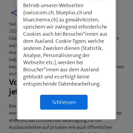
Betrieb unserer Webseiten
(swisscom.ch, blueplus.ch und
bluecinema.ch) zu gewährleisten,
Swisscom hat das Versprechen abgegeben, bis Ende
speichern wir zwingend erforderliche
2021 jede Schweizer Gemeinde mit
Cookies auch bei Besucher*innen aus
Glasfasertechnologien auszubauen. Davon profitieren
dem Ausland. Cookie-Typen, welche
auch die Einwohnerinnen und Einwohner von
anderen Zwecken dienen (Statistik,
Nunningen. Die Gemeindevertretung und Swisscom
Analyse, Personalisierung der
haben den Ausbau sowie den Baubeginn gemeinsam
Webseite etc.), werden bei
besprochen. Die ersten sichtbaren Bauarbeiten beginnen
Besucher*innen aus dem Ausland
im Frühling 2021.
geblockt und es erfolgt keine
Vorarbeiten beginnen bereits
entsprechende Datenbearbeitung.
jetzt
Schliessen
Bevor ab Frühling 2021 die Glasfaserkabel verlegt
werden, sind noch Vorarbeiten nötig. Dazu gehört unter
anderem das Einholen der Bewilligung für die
Ausbauarbeiten auf privaten wie auch öffentlichen