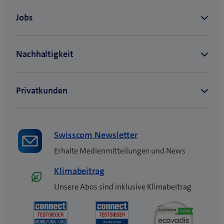
e
s
F
e
n
s
t
e
r
)
Swisscom Newsletter
Erhalte Medienmitteilungen und News
Klimabeitrag
Unsere Abos sind inklusive Klimabeitrag