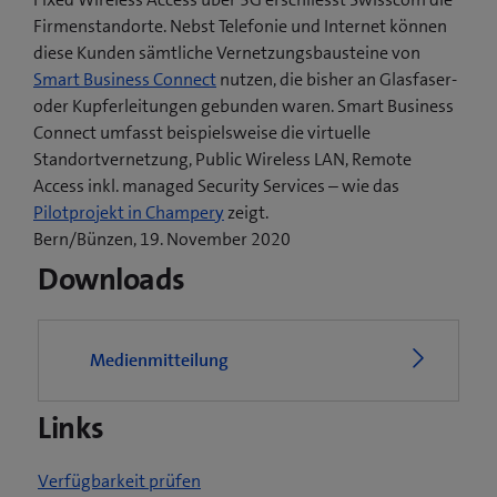
Firmenstandorte. Nebst Telefonie und Internet können
diese Kunden sämtliche Vernetzungsbausteine von
Smart Business Connect
nutzen, die bisher an Glasfaser-
oder Kupferleitungen gebunden waren. Smart Business
Connect umfasst beispielsweise die virtuelle
Standortvernetzung, Public Wireless LAN, Remote
Access inkl. managed Security Services – wie das
(
Pilotprojekt in Champery
zeigt.
ö
Bern/Bünzen, 19. November 2020
f
Downloads
f
n
e
Medienmitteilung
t
e
Links
i
n
n
Verfügbarkeit prüfen