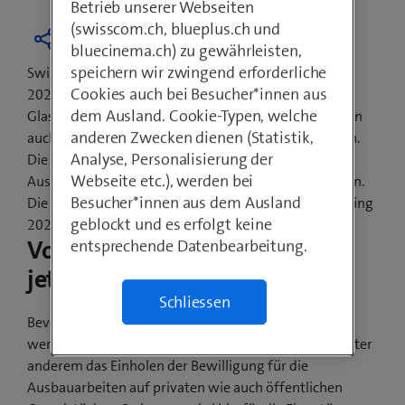
Betrieb unserer Webseiten
(swisscom.ch, blueplus.ch und
bluecinema.ch) zu gewährleisten,
speichern wir zwingend erforderliche
Swisscom hat das Versprechen abgegeben, bis Ende
Cookies auch bei Besucher*innen aus
2021 jede Schweizer Gemeinde mit
dem Ausland. Cookie-Typen, welche
Glasfasertechnologien auszubauen. Davon profitieren
anderen Zwecken dienen (Statistik,
auch die Einwohnerinnen und Einwohner von Bünzen.
Analyse, Personalisierung der
Die Gemeindevertretung und Swisscom haben den
Webseite etc.), werden bei
Ausbau sowie den Baubeginn gemeinsam besprochen.
Besucher*innen aus dem Ausland
Die ersten sichtbaren Bauarbeiten beginnen im Frühling
geblockt und es erfolgt keine
2021.
Vorarbeiten beginnen bereits
entsprechende Datenbearbeitung.
jetzt
Schliessen
Bevor ab Frühling 2021 die Glasfaserkabel verlegt
werden, sind noch Vorarbeiten nötig. Dazu gehört unter
anderem das Einholen der Bewilligung für die
Ausbauarbeiten auf privaten wie auch öffentlichen