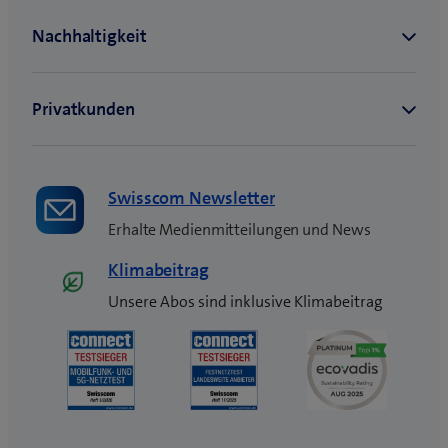
e
n
s
t
e
r
)
Swisscom Newsletter
Erhalte Medienmitteilungen und News
Klimabeitrag
Unsere Abos sind inklusive Klimabeitrag