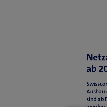
Netz
ab 2
Swissco
Ausbau d
sind ab 
werden 