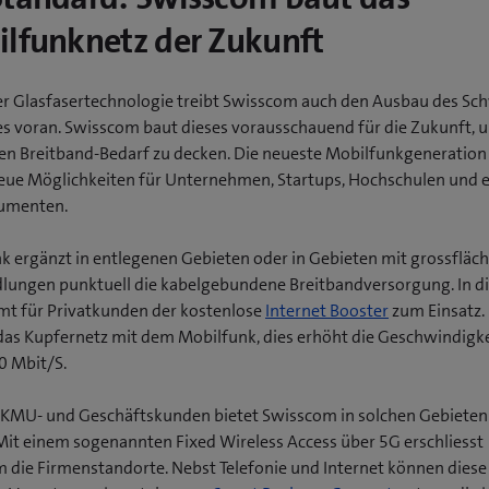
lfunknetz der Zukunft
r Glasfasertechnologie treibt Swisscom auch den Ausbau des Sc
s voran. Swisscom baut dieses vorausschauend für die Zukunft, 
en Breitband-Bedarf zu decken. Die neueste Mobilfunkgeneration 
ue Möglichkeiten für Unternehmen, Startups, Hochschulen und 
umenten.
k ergänzt in entlegenen Gebieten oder in Gebieten mit grossfläc
dlungen punktuell die kabelgebundene Breitbandversorgung. In 
mt für Privatkunden der kostenlose
Internet Booster
zum Einsatz. 
das Kupfernetz mit dem Mobilfunk, dies erhöht die Geschwindigke
0 Mbit/S.
 KMU- und Geschäftskunden bietet Swisscom in solchen Gebieten
Mit einem sogenannten Fixed Wireless Access über 5G erschliesst
 die Firmenstandorte. Nebst Telefonie und Internet können dies