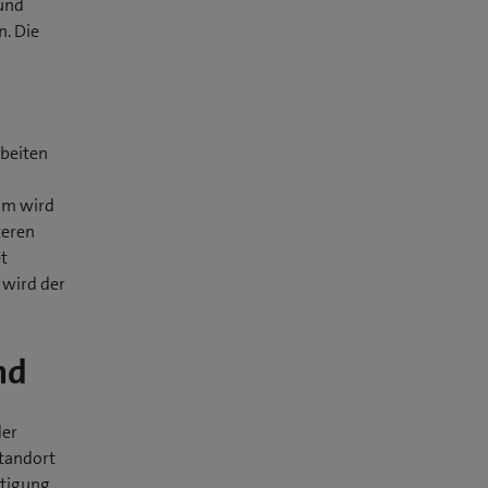
und
. Die
rbeiten
om wird
teren
et
 wird der
nd
der
tandort
htigung