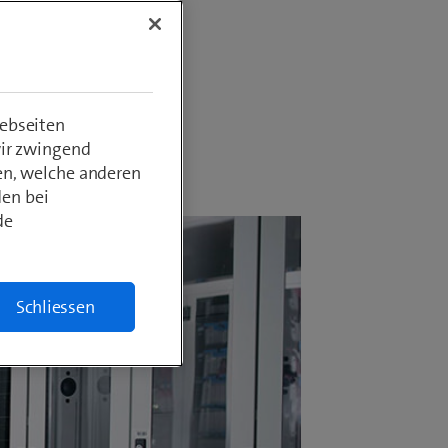
ebseiten
wir zwingend
en, welche anderen
den bei
de
Schliessen