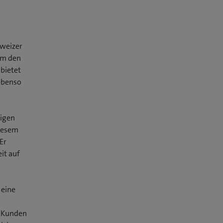
hweizer
um den
bietet
ebenso
higen
diesem
Er
it auf
 eine
e Kunden