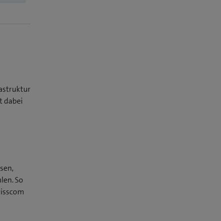
astruktur
t dabei
sen,
len. So
wisscom