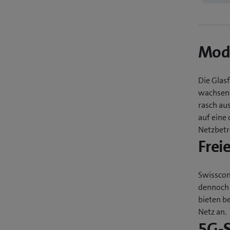
Modu
Die Glas
wachsend
rasch au
auf eine 
Netzbetre
Frei
Swisscom
dennoch 
bieten b
Netz an.
5G-S