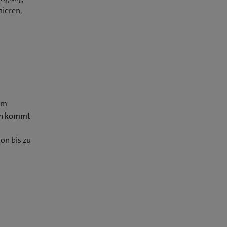
mieren,
um
en kommt
on bis zu