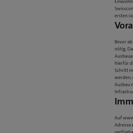
Einwohne
Swisscom
ersten s
Vora
Bevor ab
nötig. D
Ausbauar
hierfür 
Schritt m
werden, 
Ausbau m
Infrastr
Imme
Auf www.
Adresse 
verfügba