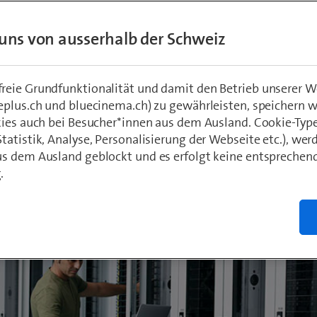
nelle Internet angeschlossen sein. Bis zum
uns von ausserhalb der Schweiz
n sind noch zahlreiche Vorarbeiten nötig.
eie Grundfunktionalität und damit den Betrieb unserer W
eplus.ch und bluecinema.ch) zu gewährleisten, speichern 
hädeli
r 2020
kies auch bei Besucher*innen aus dem Ausland. Cookie-Typ
atistik, Analyse, Personalisierung der Webseite etc.), wer
s dem Ausland geblockt und es erfolgt keine entsprechen
.