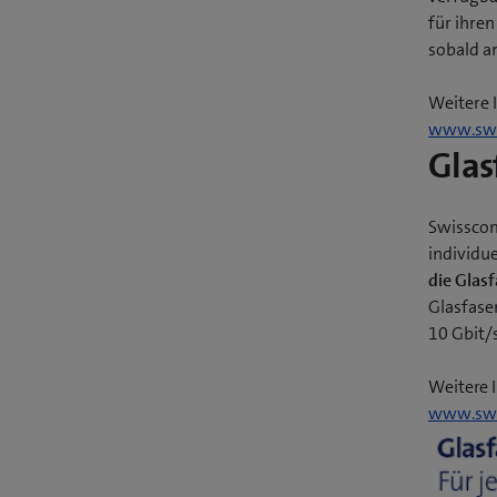
für ihre
sobald a
Weitere 
www.swi
Glas
Swisscom
individu
die Glas
Glasfase
10 Gbit/s
Weitere 
www.swi