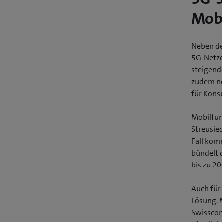
Mobi
Neben de
5G-Netze
steigend
zudem ne
für Kons
Mobilfun
Streusie
Fall kom
bündelt 
bis zu 20
Auch für
Lösung. 
Swisscom