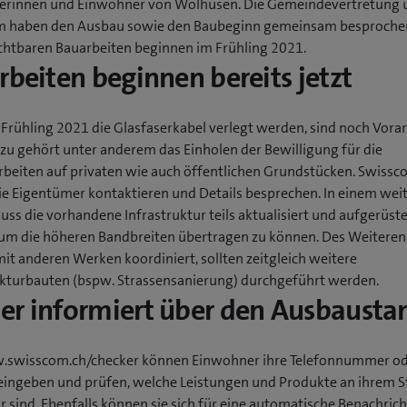
rinnen und Einwohner von Wolhusen. Die Gemeindevertretung 
 haben den Ausbau sowie den Baubeginn gemeinsam besprochen
ichtbaren Bauarbeiten beginnen im Frühling 2021.
rbeiten beginnen bereits jetzt
 Frühling 2021 die Glasfaserkabel verlegt werden, sind noch Vora
azu gehört unter anderem das Einholen der Bewilligung für die
beiten auf privaten wie auch öffentlichen Grundstücken. Swissc
die Eigentümer kontaktieren und Details besprechen. In einem wei
uss die vorhandene Infrastruktur teils aktualisiert und aufgerüst
um die höheren Bandbreiten übertragen zu können. Des Weiteren
it anderen Werken koordiniert, sollten zeitgleich weitere
ukturbauten (bspw. Strassensanierung) durchgeführt werden.
r informiert über den Ausbausta
swisscom.ch/checker können Einwohner ihre Telefonnummer o
eingeben und prüfen, welche Leistungen und Produkte an ihrem S
r sind. Ebenfalls können sie sich für eine automatische Benachric