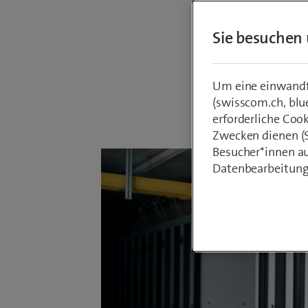
ultrasch
Sie besuchen 
Baubegin
Um eine einwandfr
(swisscom.ch, blu
Von
Armin Sc
19. Novembe
erforderliche Coo
Zwecken dienen (St
Besucher*innen au
Datenbearbeitung