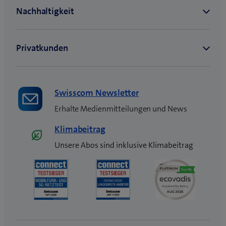
e
n
s
t
e
r
)
Swisscom Newsletter
Erhalte Medienmitteilungen und News
Klimabeitrag
Unsere Abos sind inklusive Klimabeitrag