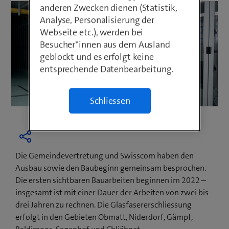
anderen Zwecken dienen (Statistik,
Analyse, Personalisierung der
Webseite etc.), werden bei
Besucher*innen aus dem Ausland
geblockt und es erfolgt keine
entsprechende Datenbearbeitung.
Schliessen
Die Gemeindevertretung und Swisscom haben den
Ausbau sowie den Baubeginn gemeinsam besprochen.
Die ersten sichtbaren Bauarbeiten beginnen im 2022 –
insgesamt ist mit einer Dauer der Arbeiten von zwei bis
drei Jahren zu rechnen. Die Glasfasererschliessung
erfolgt in den Gebieten Obmatt, Niderdorf, Gämpf,