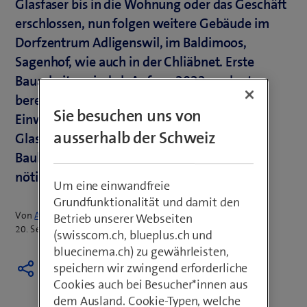
Glasfaser bis in die Wohnung oder das Geschäft
erschlossen, nun folgen weitere Gebäude im
Dorfzentrum Adligenswil, im Baldimoos,
Sagenhof, wie auch in der Chliäbnet. Erste
Bauarbeiten sind ab Anfang 2022 geplant,
bereits im Sommer 2022 werden weitere
Sie besuchen uns von
Einwohner von Adligenswil direkt ans
ausserhalb der Schweiz
Glasfasernetz angeschlossen sein. Bis zum
Baubeginn sind noch zahlreiche Vorarbeiten
nötig.
Um eine einwandfreie
Grundfunktionalität und damit den
Von
Armin Schädeli
Betrieb unserer Webseiten
20. September 2021
(swisscom.ch, blueplus.ch und
bluecinema.ch) zu gewährleisten,
speichern wir zwingend erforderliche
Cookies auch bei Besucher*innen aus
dem Ausland. Cookie-Typen, welche