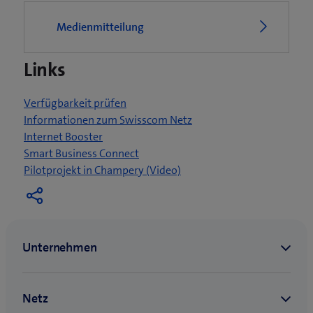
Medienmitteilung
Links
Verfügbarkeit prüfen
Informationen zum Swisscom Netz
Internet Booster
Smart Business Connect
(
Pilotprojekt in Champery (Video)
ö
f
f
n
e
t
e
i