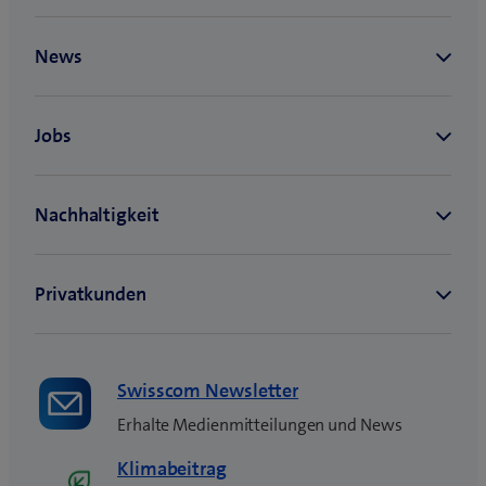
n
n
e
u
e
s
F
e
n
s
t
e
r
)
Swisscom Newsletter
Erhalte Medienmitteilungen und News
Klimabeitrag