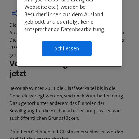
Webseite etc.), werden bei
Besucher*innen aus dem Ausland
geblockt und es erfolgt keine
Die Gemeindevertretung und Swisscom haben den
entsprechende Datenbearbeitung.
Ausbau sowie den Baubeginn gemeinsam besprochen.
Die ersten sichtbaren Bauarbeiten beginnen im Winter
2021. Die Glasfasererschliessung erfolgt auf dem
Schliessen
gesamten Gemeindegebiet.
Vorarbeiten beginnen bereits
jetzt
Bevor ab Winter 2021 die Glasfaserkabel bis in die
Gebäude verlegt werden, sind noch Vorarbeiten nötig.
Dazu gehört unter anderem das Einholen der
Bewilligung für die Ausbauarbeiten auf privaten wie
auch öffentlichen Grundstücken.
Damit ein Gebäude mit Glasfaser erschlossen werden