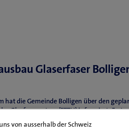
ausbau Glaserfaser Bollige
m hat die Gemeinde Bolligen über den gepla
es Glasfasernetzes (FTTH) informiert. Erste
ten sind ab Winter 2021 geplant, bereits im
uns von ausserhalb der Schweiz
den weitere Einwohner von Bolligen direkt