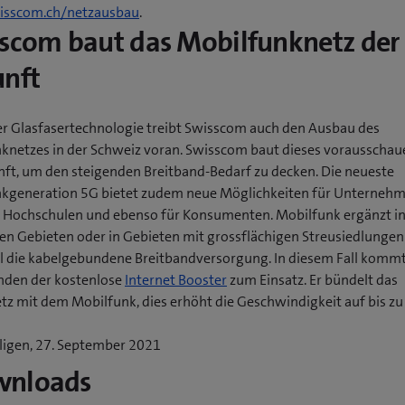
sscom.ch/netzausbau
.
scom baut das Mobilfunknetz der
unft
r Glasfasertechnologie treibt Swisscom auch den Ausbau des
knetzes in der Schweiz voran. Swisscom baut dieses vorausschau
nft, um den steigenden Breitband-Bedarf zu decken. Die neueste
kgeneration 5G bietet zudem neue Möglichkeiten für Unternehm
, Hochschulen und ebenso für Konsumenten. Mobilfunk ergänzt i
en Gebieten oder in Gebieten mit grossflächigen Streusiedlungen
l die kabelgebundene Breitbandversorgung. In diesem Fall kommt
nden der kostenlose
Internet Booster
zum Einsatz. Er bündelt das
tz mit dem Mobilfunk, dies erhöht die Geschwindigkeit auf bis zu
ligen, 27. September 2021
wnloads