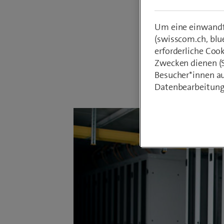
Glasfase
Um eine einwandfr
noch zah
(swisscom.ch, blu
erforderliche Coo
Zwecken dienen (St
Von
Armin Sc
Besucher*innen au
27. Septembe
Datenbearbeitung