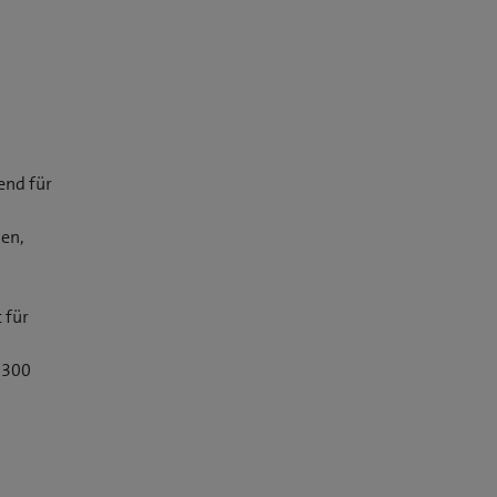
end für
en,
n
 für
 300