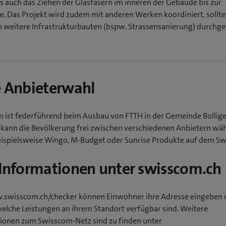
 auch das Ziehen der Glasfasern im inneren der Gebäude bis zur
e. Das Projekt wird zudem mit anderen Werken koordiniert, sollt
ch weitere Infrastrukturbauten (bspw. Strassensanierung) durchge
e Anbieterwahl
 ist federführend beim Ausbau von FTTH in der Gemeinde Bollige
kann die Bevölkerung frei zwischen verschiedenen Anbietern wäh
eispielsweise Wingo, M-Budget oder Sunrise Produkte auf dem S
 Informationen unter swisscom.ch
swisscom.ch/checker können Einwohner ihre Adresse eingeben
welche Leistungen an ihrem Standort verfügbar sind. Weitere
ionen zum Swisscom-Netz sind zu finden unter