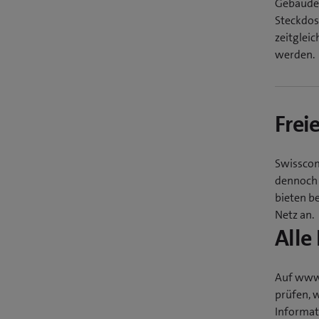
Gebäudes
Steckdos
zeitglei
werden.
Frei
Swisscom
dennoch 
bieten b
Netz an.
Alle
Auf www.
prüfen, 
Informat