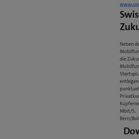
www.swi
Swis
Zuk
Neben de
Mobilfun
die Zuku
Mobilfun
Startups
entlegen
punktuel
Privatku
Kupferne
Mbit/S.
Bern/Bol
Do