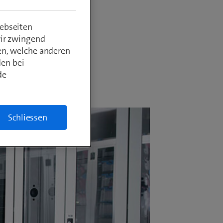
n sind
ebseiten
wir zwingend
en, welche anderen
den bei
de
Schliessen