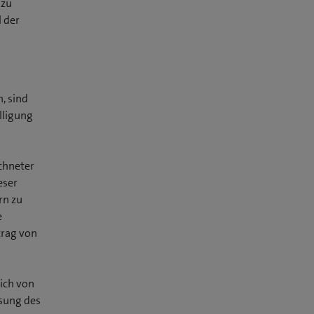
 zu
l der
, sind
lligung
ichneter
eser
rn zu
e
trag von
ich von
sung des