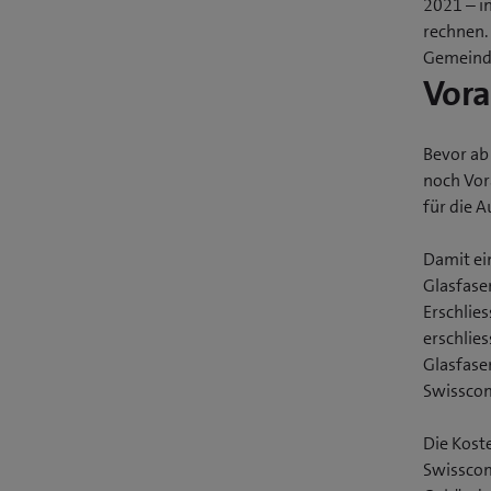
2021 – in
rechnen. 
Gemeinde
Vora
Bevor ab
noch Vor
für die 
Damit ei
Glasfase
Erschlie
erschlies
Glasfase
Swisscom
Die Kost
Swisscom