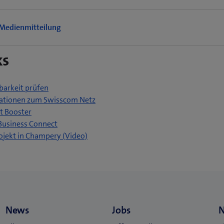
Medienmitteilung
ks
barkeit prüfen
ationen zum Swisscom Netz
t Booster
Business Connect
(
ojekt in Champery (Video)
ö
f
f
n
e
t
e