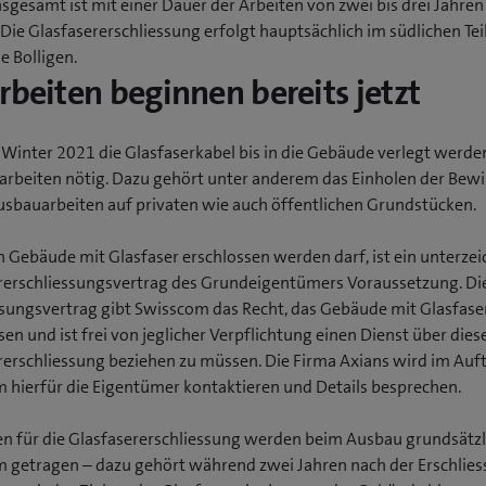
sgesamt ist mit einer Dauer der Arbeiten von zwei bis drei Jahren
Die Glasfasererschliessung erfolgt hauptsächlich im südlichen Tei
 Bolligen.
rbeiten beginnen bereits jetzt
 Winter 2021 die Glasfaserkabel bis in die Gebäude verlegt werden
arbeiten nötig. Dazu gehört unter anderem das Einholen der Bewi
Ausbauarbeiten auf privaten wie auch öffentlichen Grundstücken.
n Gebäude mit Glasfaser erschlossen werden darf, ist ein unterze
rerschliessungsvertrag des Grundeigentümers Voraussetzung. Di
ssungsvertrag gibt Swisscom das Recht, das Gebäude mit Glasfase
sen und ist frei von jeglicher Verpflichtung einen Dienst über dies
rerschliessung beziehen zu müssen. Die Firma Axians wird im Auf
 hierfür die Eigentümer kontaktieren und Details besprechen.
en für die Glasfasererschliessung werden beim Ausbau grundsätzl
 getragen – dazu gehört während zwei Jahren nach der Erschlies