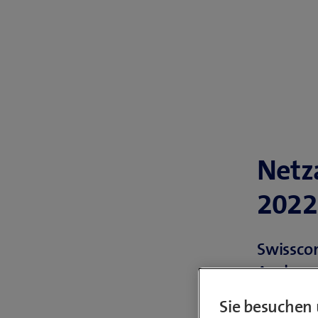
Netz
2022
Swissco
Ausbau d
Bauarbei
Sie besuchen 
2022 wer