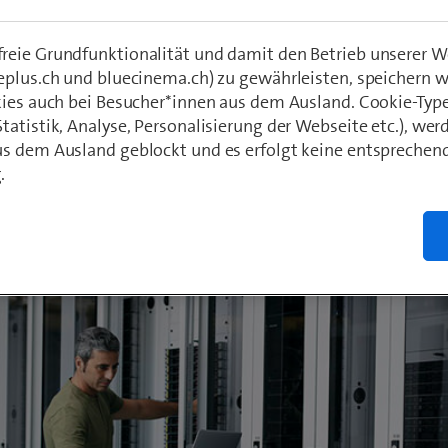
rnetz angeschlossen sein. Bis zum Baubegin
eie Grundfunktionalität und damit den Betrieb unserer W
lreiche Vorarbeiten nötig.
eplus.ch und bluecinema.ch) zu gewährleisten, speichern 
kies auch bei Besucher*innen aus dem Ausland. Cookie-Typ
atistik, Analyse, Personalisierung der Webseite etc.), wer
hädeli
s dem Ausland geblockt und es erfolgt keine entsprechen
r 2021
.