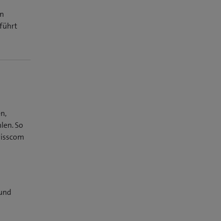
en
führt
n,
len. So
wisscom
 und