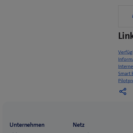
Lin
Verfüg
Inform
Interne
Smart 
Pilotpr