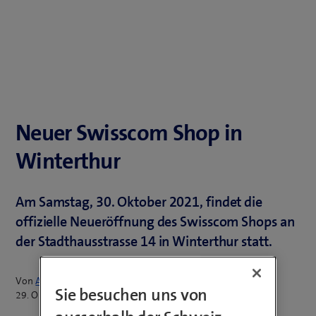
Neuer Swisscom Shop in
Winterthur
Am Samstag, 30. Oktober 2021, findet die
offizielle Neueröffnung des Swisscom Shops an
der Stadthausstrasse 14 in Winterthur statt.
Von
Annina Merk
Sie besuchen uns von
29. Oktober 2021