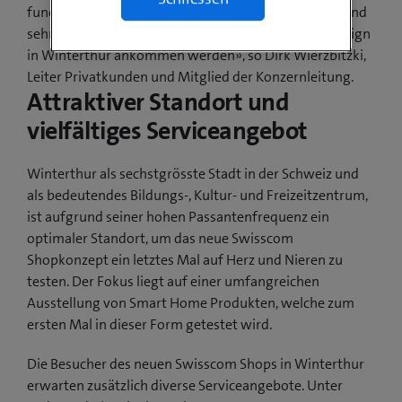
fundierten Beratung in modernem Ambiente. «Wir sind
sehr gespannt, wie unser neues Konzept und das Design
in Winterthur ankommen werden», so Dirk Wierzbitzki,
Leiter Privatkunden und Mitglied der Konzernleitung.
Attraktiver Standort und
vielfältiges Serviceangebot
Winterthur als sechstgrösste Stadt in der Schweiz und
als bedeutendes Bildungs-, Kultur- und Freizeitzentrum,
ist aufgrund seiner hohen Passantenfrequenz ein
optimaler Standort, um das neue Swisscom
Shopkonzept ein letztes Mal auf Herz und Nieren zu
testen. Der Fokus liegt auf einer umfangreichen
Ausstellung von Smart Home Produkten, welche zum
ersten Mal in dieser Form getestet wird.
Die Besucher des neuen Swisscom Shops in Winterthur
erwarten zusätzlich diverse Serviceangebote. Unter