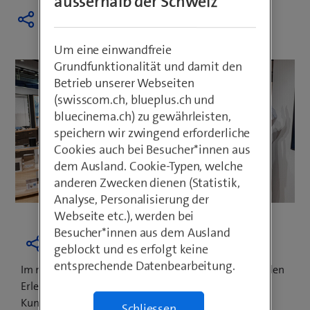
ausserhalb der Schweiz
Um eine einwandfreie
Grundfunktionalität und damit den
Betrieb unserer Webseiten
(swisscom.ch, blueplus.ch und
bluecinema.ch) zu gewährleisten,
speichern wir zwingend erforderliche
Cookies auch bei Besucher*innen aus
dem Ausland. Cookie-Typen, welche
anderen Zwecken dienen (Statistik,
Analyse, Personalisierung der
Webseite etc.), werden bei
Besucher*innen aus dem Ausland
geblockt und es erfolgt keine
entsprechende Datenbearbeitung.
Im neuen Shop liegt der Fokus auf einem inspirierenden
Erlebnis, einer unkomplizierten Lösung der
Kundenanliegen an der Service-Bar sowie einer
Schliessen