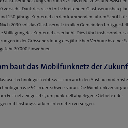
e Glasfaserabdeckung von rund 57% bis Ende 2025 und zwischen
0 vorsieht. Dank des rasch fortschreitenden Glasfaserausbau pl
nd 150-jährige Kupfernetz in den kommenden Jahren Schritt für 
. Nach 2030 soll das Glasfasernetz in allen Gemeinden fertiggestell
e Stilllegung des Kupfernetzes erlaubt. Dies führt insbesondere z
rungen in der Grössenordnung des jährlichen Verbrauchs einer S
ngefähr 20'000 Einwohner.
om baut das Mobilfunknetz der Zukunf
lasfasertechnologie treibt Swisscom auch den Ausbau modernste
chnologien wie 5G in der Schweiz voran. Die Mobilfunkversorgun
um Festnetz eingesetzt, um punktuell abgelegene Gebiete oder
gen mit leistungsstarkem Internet zu versorgen.