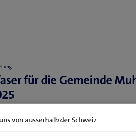
ilung
faser für die Gemeinde Mu
025
das Glasfasernetz (Fibre to the Home – FTT
uns von ausserhalb der Schweiz
angenen Jahren bereits in einigen Teilen der
e Muhen ausgebaut wurde, plant Swissco