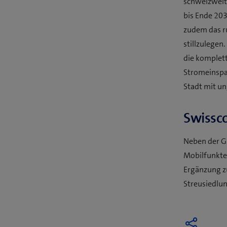
schweizweit
bis Ende 203
zudem das ru
stillzulegen
die komplett
Stromeinspa
Stadt mit u
Swissc
Neben der G
Mobilfunkte
Ergänzung z
Streusiedlun