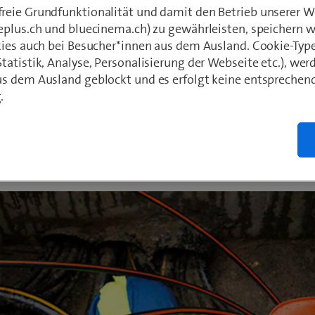
eie Grundfunktionalität und damit den Betrieb unserer W
tenlose Erschliessung weiterer Teile in mehr
eplus.ch und bluecinema.ch) zu gewährleisten, speichern 
 Entsprechende Bauarbeiten sind ab Frühli
kies auch bei Besucher*innen aus dem Ausland. Cookie-Typ
 und bereits ab Herbst 2025 können die neu
atistik, Analyse, Personalisierung der Webseite etc.), wer
s dem Ausland geblockt und es erfolgt keine entsprechen
eranschlüsse genutzt werden.
.
Hubacher
r 2024