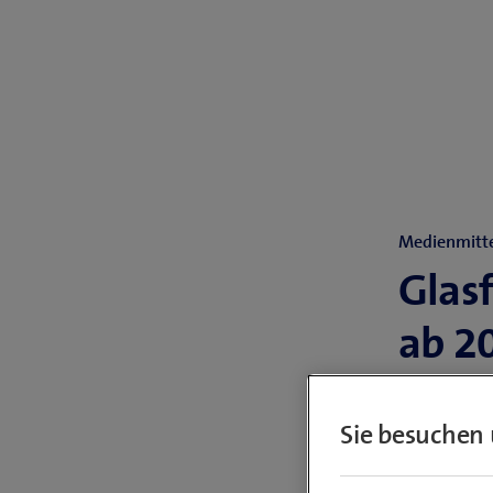
Medienmitte
Glas
ab 2
Nachdem 
Sie besuchen 
den verg
Gemeind