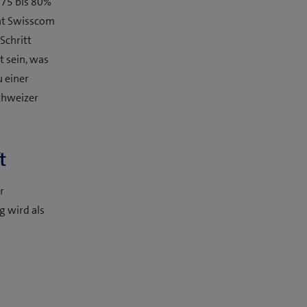
 75 bis 80%
ant Swisscom
Schritt
t sein, was
u einer
chweizer
t
r
g wird als