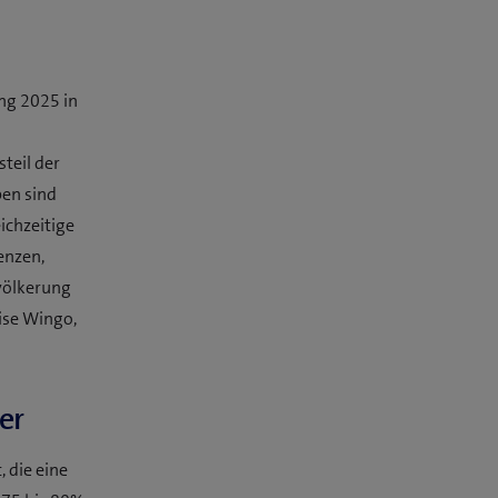
ng 2025 in
teil der
pen sind
ichzeitige
enzen,
völkerung
ise Wingo,
er
 die eine