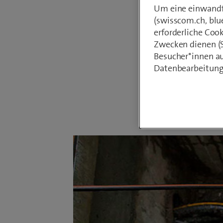
Um eine einwandfr
eine kos
(swisscom.ch, blu
Etappen.
erforderliche Coo
geplant,
Zwecken dienen (St
Besucher*innen au
Glasfas
Datenbearbeitung
Von
Sabrina 
26. Septembe