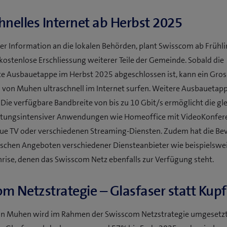
hnelles Internet ab Herbst 2025
er Information an die lokalen Behörden, plant Swisscom ab Frühli
ostenlose Erschliessung weiterer Teile der Gemeinde. Sobald die
e Ausbauetappe im Herbst 2025 abgeschlossen ist, kann ein Gross
 von Muhen ultraschnell im Internet surfen. Weitere Ausbauetap
Die verfügbare Bandbreite von bis zu 10 Gbit/s ermöglicht die gle
stungsintensiver Anwendungen wie Homeoffice mit VideoKonfer
ue TV oder verschiedenen Streaming-Diensten. Zudem hat die Be
ischen Angeboten verschiedener Diensteanbieter wie beispielswe
nrise, denen das Swisscom Netz ebenfalls zur Verfügung steht.
m Netzstrategie – Glasfaser statt Kupf
in Muhen wird im Rahmen der Swisscom Netzstrategie umgesetzt,