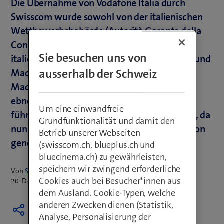
Die Übernahme von Vodafone Italia durch
Swisscom wurde sowohl von der italienischen
Wettbewerbsbehörde (Autorità Garante della
Concorrenza e del Mercato) als auch vom
Sie besuchen uns von
italienischen Ministerium für Unternehmen und
ausserhalb der Schweiz
Made in Italy (Ministero delle Imprese e del
Made in Italy), kurz MIMIT, genehmigt. Dies
ebnet den Weg für die Entstehung eines
Um eine einwandfreie
führenden konvergenten Anbieters in Italien, da
Grundfunktionalität und damit den
nun alle zuständigen Behörden die Transaktion
Betrieb unserer Webseiten
genehmigt haben.
(swisscom.ch, blueplus.ch und
bluecinema.ch) zu gewährleisten,
speichern wir zwingend erforderliche
Von
Sepp Huber
Cookies auch bei Besucher*innen aus
20. Dezember 2024
dem Ausland. Cookie-Typen, welche
anderen Zwecken dienen (Statistik,
Analyse, Personalisierung der