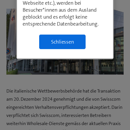
Webseite etc.), werden bei
Besucher*innen aus dem Ausland
geblockt und es erfolgt keine
entsprechende Datenbearbeitung.
Schliessen
Die italienische Wettbewerbsbehörde hat die Transaktion
am 20. Dezember 2024 genehmigt und die von Swisscom
eingereichten Verhaltensverpflichtungen akzeptiert. Darin
verpflichtet sich Swisscom, interessierten Betreibern
weiterhin Wholesale-Dienste gemäss der aktuellen Praxis