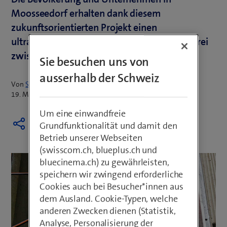
Moosseedorf erhalten dank diesem
zukunftsorientierten Projekt einen
ultraschnellen Internetzugang und können frei
zwischen verschiedenen Anbietern wählen.
Sie besuchen uns von
ausserhalb der Schweiz
Von
Sabrina Hubacher
19. März 2025
Um eine einwandfreie
Grundfunktionalität und damit den
Betrieb unserer Webseiten
(swisscom.ch, blueplus.ch und
bluecinema.ch) zu gewährleisten,
speichern wir zwingend erforderliche
Cookies auch bei Besucher*innen aus
dem Ausland. Cookie-Typen, welche
anderen Zwecken dienen (Statistik,
Analyse, Personalisierung der