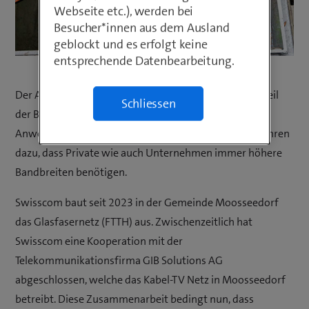
Webseite etc.), werden bei
Besucher*innen aus dem Ausland
geblockt und es erfolgt keine
entsprechende Datenbearbeitung.
Der Anschluss an die digitale Welt ist für einen Grossteil
Schliessen
der Bevölkerung unverzichtbar. Viele internetbasierte
Anwendungen und der gestiegene Medienkonsum führen
dazu, dass Private wie auch Unternehmen immer höhere
Bandbreiten benötigen.
Swisscom baut seit 2023 in der Gemeinde Moosseedorf
das Glasfasernetz (FTTH) aus. Zwischenzeitlich hat
Swisscom eine Kooperation mit der
Telekommunikationsfirma GIB Solutions AG
abgeschlossen, welche das Kabel-TV Netz in Moosseedorf
betreibt. Diese Zusammenarbeit bedingt nun, dass