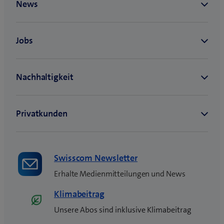
e
s
F
e
n
s
t
e
r
)
Swisscom Newsletter
Erhalte Medienmitteilungen und News
Klimabeitrag
Unsere Abos sind inklusive Klimabeitrag