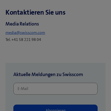
n
e
Kontaktieren Sie uns
t
e
Media Relations
i
media@swisscom.com
n
Tel. +41 58 221 98 04
n
e
u
e
s
Aktuelle Meldungen zu Swisscom
F
e
n
s
t