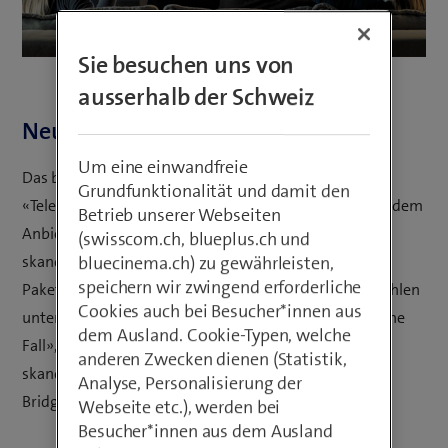
Sie besuchen uns von
ausserhalb der Schweiz
Neu mit Teleclub Serie
Um eine einwandfreie
Das bisherige Paket «Teleclub Entertain» heisst neu
Grundfunktionalität und damit den
«Teleclub Serie». Und dank einer Zusammenarbeit mit dem
Betrieb unserer Webseiten
Anbieter «Cirkus» macht Teleclub englische und
(swisscom.ch, blueplus.ch und
skandinavische Serienhits für Abonnenten des neuen
bluecinema.ch) zu gewährleisten,
speichern wir zwingend erforderliche
Pakets Serie auf Abruf verfügbar. Zu den Highlights zählen
Cookies auch bei Besucher*innen aus
unter anderem britische Krimi-Reihen wie «Lewis», «The
dem Ausland. Cookie-Typen, welche
Fall», «No Offence» oder «Line of Duty» sowie
anderen Zwecken dienen (Statistik,
skandinavische Drama-Serien wie «Lifjord» und «The
Analyse, Personalisierung der
Bridge».
Webseite etc.), werden bei
Besucher*innen aus dem Ausland