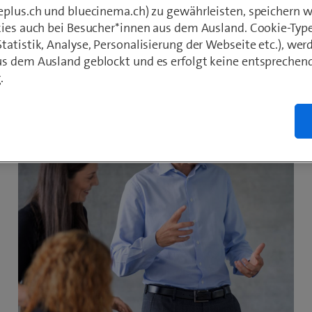
ad zur Weiterverwendung in Medienberichte
eplus.ch und bluecinema.ch) zu gewährleisten, speichern 
bitten wir um Quellenangabe.
kies auch bei Besucher*innen aus dem Ausland. Cookie-Typ
atistik, Analyse, Personalisierung der Webseite etc.), wer
s dem Ausland geblockt und es erfolgt keine entsprechen
.