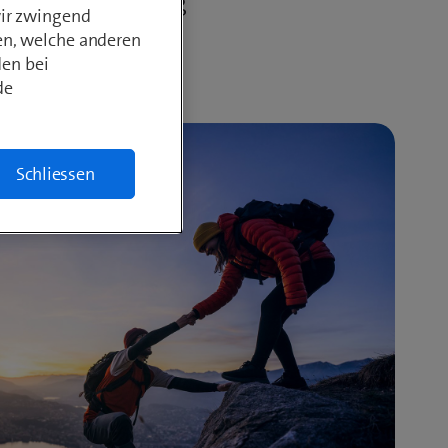
n. Bei Verwendung
wir zwingend
en, welche anderen
den bei
de
Schliessen