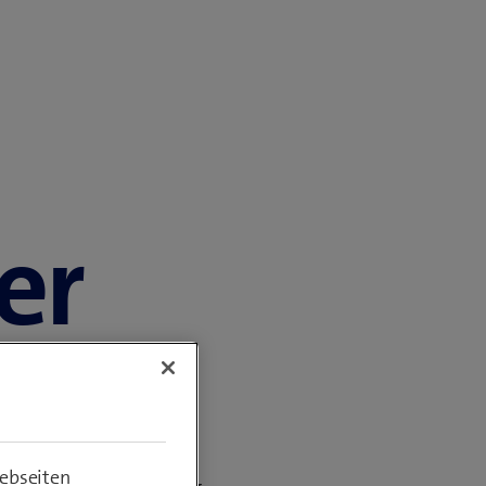
r​
t, Angeboten und
ebseiten