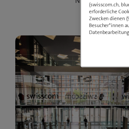
Netz: Als Downlo
(swisscom.ch, blu
erforderliche Coo
Zwecken dienen (St
Besucher*innen au
Datenbearbeitung