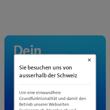
Dein
Festival-
Sie besuchen uns von
sommer
ausserhalb der Schweiz
Um eine einwandfreie
Momentan pausiert unsere
Grundfunktionalität und damit den
Ticketverlosung.
Besuche uns im
Betrieb unserer Webseiten
Frühling/Sommer 2027 wieder
, für die