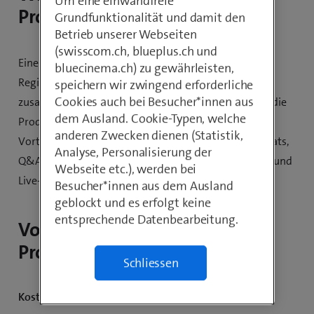
Um eine einwandfreie
Produktion?
Grundfunktionalität und damit den
Betrieb unserer Webseiten
(swisscom.ch, blueplus.ch und
Eine Remote Produktion bedeutet, dass eine zentrale
bluecinema.ch) zu gewährleisten,
Regie die Expert*innen weltweit über Videocalls
speichern wir zwingend erforderliche
Cookies auch bei Besucher*innen aus
zusammenführt. Die Referentinnen werden direkt in die
dem Ausland. Cookie-Typen, welche
Produktion eingebunden und geniessen dabei alle
anderen Zwecken dienen (Statistik,
Vorteile einer Studio-Produktion: Präsentationen, Chats,
Analyse, Personalisierung der
Q&A-Funktionen, Videoeinspieler, Dolmetschdienste und
Webseite etc.), werden bei
Live-Untertitel.
Besucher*innen aus dem Ausland
geblockt und es erfolgt keine
entsprechende Datenbearbeitung.
Vorteile von Remote
Produktionen
Schliessen
Kosteneffizienz