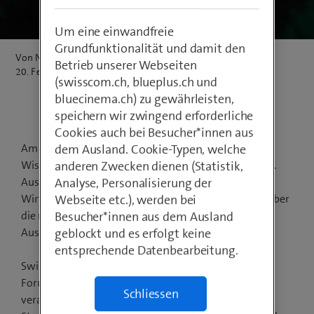
Um eine einwandfreie
Grundfunktionalität und damit den
Von Niklaus Baer
Betrieb unserer Webseiten
20. Februar 2022
(swisscom.ch, blueplus.ch und
bluecinema.ch) zu gewährleisten,
speichern wir zwingend erforderliche
Cookies auch bei Besucher*innen aus
Am Europa Forum Luzern trafen sich Wirtschaft,
dem Ausland. Cookie-Typen, welche
Wissenschaft und Politik zum internationalen Dialog.
anderen Zwecken dienen (Statistik,
Ausgewählte Spitzenvertreter aus den Bereichen
Analyse, Personalisierung der
Wirtschaft und Politik referierten am Gipfeltreffen über
Webseite etc.), werden bei
die neusten Entwicklungen in Europa und deren
Besucher*innen aus dem Ausland
Auswirkungen auf die Schweiz.
geblockt und es erfolgt keine
entsprechende Datenbearbeitung.
Swisscom Broadcast, Media & Events war am Europa
Forum für die Erstellung von Videoinhalten
Schliessen
verantwortlich. Wir erstellten Vorfeld des Anlasses