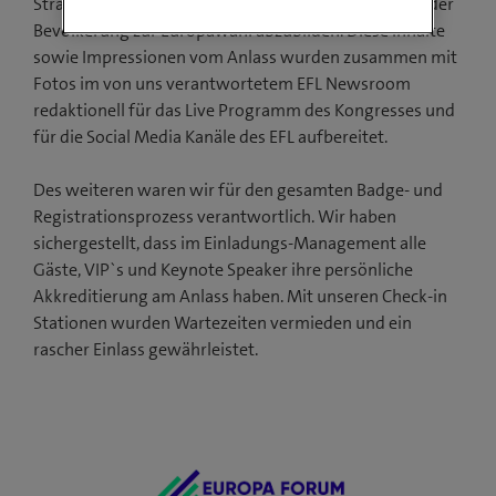
Strassen-Interviews, um Meinungen und Tendenzen der
Bevölkerung zur Europawahl abzubilden. Diese Inhalte
sowie Impressionen vom Anlass wurden zusammen mit
Fotos im von uns verantwortetem EFL Newsroom
redaktionell für das Live Programm des Kongresses und
für die Social Media Kanäle des EFL aufbereitet.
Des weiteren waren wir für den gesamten Badge- und
Registrationsprozess verantwortlich. Wir haben
sichergestellt, dass im Einladungs-Management alle
Gäste, VIP`s und Keynote Speaker ihre persönliche
Akkreditierung am Anlass haben. Mit unseren Check-in
Stationen wurden Wartezeiten vermieden und ein
rascher Einlass gewährleistet.