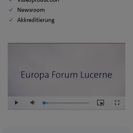
Newsroom
Akkreditierung
Loaded
:
Play
Mute
Picture-
Fullscre
8.15%
in-
Picture