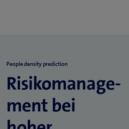
People density prediction
Risiko­manage­
ment bei
hoher