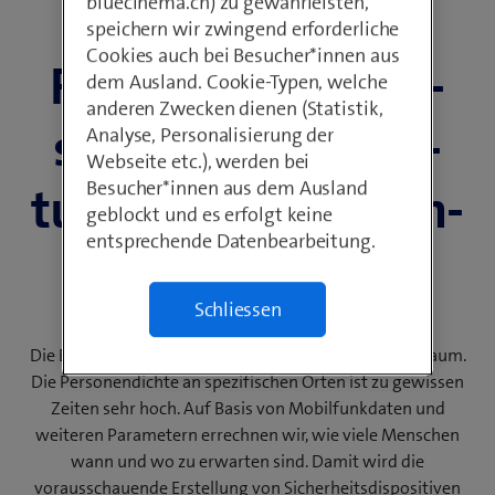
bluecinema.ch) zu gewährleisten,
speichern wir zwingend erforderliche
Cookies auch bei Besucher*innen aus
Für Bevölkerungs­
dem Ausland. Cookie-Typen, welche
anderen Zwecken dienen (Statistik,
schutz, Veranstal­
Analyse, Personalisierung der
Webseite etc.), werden bei
Besucher*innen aus dem Ausland
tungen & Drohnen­
geblockt und es erfolgt keine
entsprechende Datenbearbeitung.
betreiber
Schliessen
Die Bevölkerung wächst – vor allem im städtischen Raum.
Die Personendichte an spezifischen Orten ist zu gewissen
Zeiten sehr hoch. Auf Basis von Mobilfunkdaten und
weiteren Parametern errechnen wir, wie viele Menschen
wann und wo zu erwarten sind. Damit wird die
vorausschauende Erstellung von Sicherheitsdispositiven