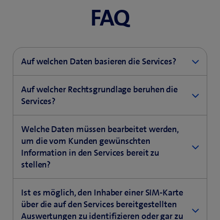
FAQ
Auf welchen Daten basieren die Services?
Wir verwenden aggregierte Mobilitätsdaten aus
Auf welcher Rechtsgrundlage beruhen die
dem Mobilfunknetz. Es sind Daten, die anonyme
Services?
Aussagen über das Mobilitätsverhalten der
Für diese Services und die damit verbundene
Bevölkerung erlauben.
Welche Daten müssen bearbeitet werden,
Datenbearbeitung bildet Art. 45b Fernmeldegesetz
um die vom Kunden gewünschten
Information in den Services bereit zu
(FMG) die Rechtsgrundlage. Nach dieser
stellen?
Bestimmung dürfen Fernmeldedienstanbieterinnen
die Standortdaten ihrer Kundinnen und Kunden in
Die Services beruhen originär auf Daten, die bei der
Ist es möglich, den Inhaber einer SIM-Karte
anonymisierter Form oder mit deren Einwilligung
Nutzung eines Mobilfunkgeräts durch die
über die auf den Services bereitgestellten
auch für Dienste verarbeiten, die über die
Auswertungen zu identifizieren oder gar zu
Kundinnen und Kunden von Swisscom generiert