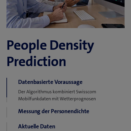
People Density
Prediction
Datenbasierte Voraussage
Der Algorithmus kombiniert Swisscom
Mobilfunkdaten mit Wetterprognosen
Messung der Personendichte
Berechnung der Personendichte in besiedelten
Aktuelle Daten
Gebieten. (Auflösung 100x100m)