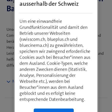
ausserhalb der Schweiz
Banken.
Um eine einwandfreie
Grundfunktionalität und damit den
Unser Expertenteam für Digital Transformation
Betrieb unserer Webseiten
Consulting begleitet Ihre Digitalisierungsvorhaben und
(swisscom.ch, blueplus.ch und
berät Sie bei strategischen sowie prozessualen
bluecinema.ch) zu gewährleisten,
Herausforderungen. Dabei sorgen wir für effizientere
speichern wir zwingend erforderliche
Leistungserstellung, begeisternde Kundenerlebnisse und
Cookies auch bei Besucher*innen aus
helfen so Ihrem Bankinstitut, sich am Markt zu
dem Ausland. Cookie-Typen, welche
differenzieren.
anderen Zwecken dienen (Statistik,
Analyse, Personalisierung der
Webseite etc.), werden bei
Effizient agieren und
Besucher*innen aus dem Ausland
geblockt und es erfolgt keine
Kundenerlebnisse kreieren
entsprechende Datenbearbeitung.
Schrumpfenden Margen und steigender Kostendruck