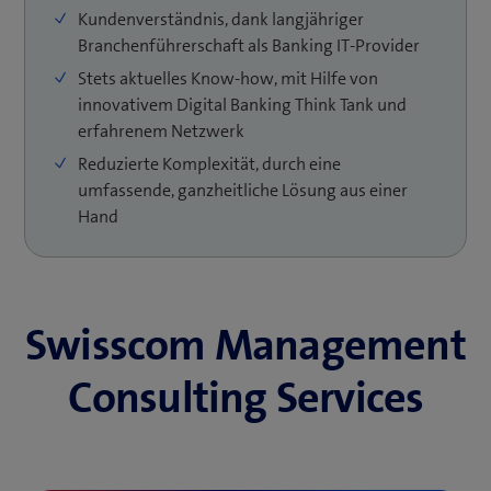
Ertragsquellen zu schaffen, während Margen
neue Ökosysteme entstehen. Diese Transformation im
Kundenverständnis, dank langjähriger
klassischer Geschäftsfelder weiter erodieren.
Banking muss ein Überdenken der eigenen
Branchenführerschaft als Banking IT-Provider
Leistungserstellung und Wertschöpfungstiefe
Stets aktuelles Know-how, mit Hilfe von
bewirken. Wir helfen Ihnen, diese Herausforderungen
innovativem Digital Banking Think Tank und
als Chance zu nutzen.
erfahrenem Netzwerk
Reduzierte Komplexität, durch eine
Zusätzlich verlangen neue technische Möglichkeiten
umfassende, ganzheitliche Lösung aus einer
nach flexiblen Organisationen mit anpassungsfähiger
Hand
Infrastruktur. «Open Banking» hat neue
Kundenschnittstellen und verschärfte regulatorische
Anforderungen zur Folge. Bei diesen vielschichtigen
Herausforderungen benötigen Sie als Bank einen
seriösen, versierten und gleichzeitig innovativen
Swisscom Management
Partner an Ihrer Seite.
Consulting Services