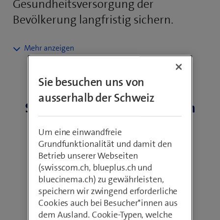
Gesundheitsversorgung der
Bevölkerung langfristig sichern.
Im Gesundheitswesen der Schweiz besteht ein
Spannungsfeld aus hohem Leistungswettbewerb,
strengen staatlichen Regulierungen, akutem
Sie besuchen uns von
Personalmangel, bei zunehmender
Fakten zur Digitalisierung im
gesellschaftlicher Überalterung und steigendem
ausserhalb der Schweiz
Schweizer Gesundheitswesen
Pflegebedarf. Gleichzeit wünschen sich
Patient*innen mehr Kundenzentrierung,
Wahlfreiheit und Transparenz.
Um eine einwandfreie
Grundfunktionalität und damit den
Betrieb unserer Webseiten
Digital Healthcare als
(swisscom.ch, blueplus.ch und
Schlüsselfaktor
bluecinema.ch) zu gewährleisten,
speichern wir zwingend erforderliche
Eine moderne Kommunikation mittels digitaler
Cookies auch bei Besucher*innen aus
Lösungen und Prozessen, die in anderen Branchen
dem Ausland. Cookie-Typen, welche