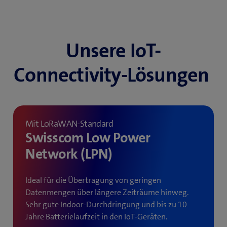
Unsere IoT-
Connectivity-Lösungen
Mit LoRaWAN-Standard
Swisscom Low Power
Network (LPN)
Ideal für die Übertragung von geringen
Datenmengen über längere Zeiträume hinweg.
Sehr gute Indoor-Durchdringung und bis zu 10
Jahre Batterielaufzeit in den IoT-Geräten.