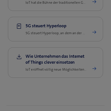
IoT hat die Bühne der traditionellen Geschäftsmodelle verlassen, diese grundlegend herausgefordert und in zahlreichen…
5G steuert Hyperloop
5G steuert Hyperloop, an dem an der EPFL geforscht wird. Damit unterstützt das Mobilfunknetz technische Innovationen…
Wie Unternehmen das Internet
of Things clever einsetzen
IoT eröffnet völlig neue Möglichkeiten. Lesen Sie im Magazin spannende Anwendungs-Stories.