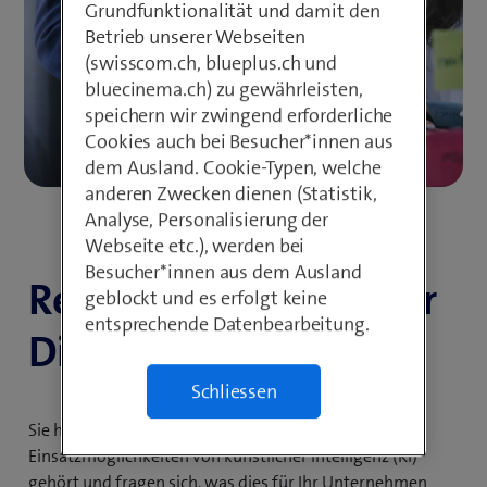
Grundfunktionalität und damit den
Betrieb unserer Webseiten
(swisscom.ch, blueplus.ch und
bluecinema.ch) zu gewährleisten,
speichern wir zwingend erforderliche
Cookies auch bei Besucher*innen aus
dem Ausland. Cookie-Typen, welche
anderen Zwecken dienen (Statistik,
Analyse, Personalisierung der
Webseite etc.), werden bei
Besucher*innen aus dem Ausland
Ready to ReThink your
geblockt und es erfolgt keine
entsprechende Datenbearbeitung.
Digital Journey
Schliessen
Sie haben schon viel über die ver­schie­denen
Einsatzmöglichkeiten von künstlicher Intelligenz (KI)
gehört und fragen sich, was dies für Ihr Unternehmen