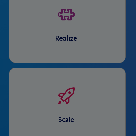
Gemeinsam realisieren wir die Ziellösung
und transformieren Ihr Betriebsmodell.
Realize
Gemeinsam integrieren wir die Lösung im
Betrieb ein und steigern nachhaltig ihren
Return on Investment.
Scale