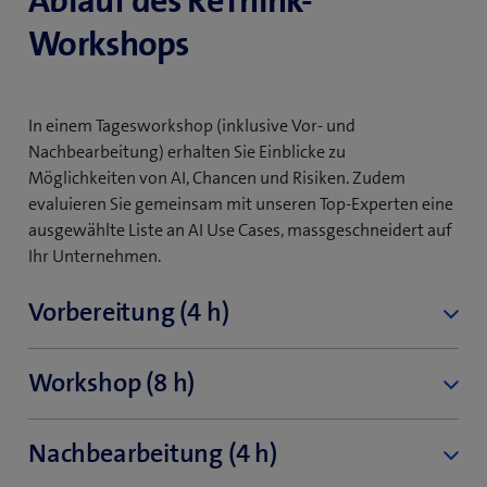
Ablauf des ReThink-
Workshops
In einem Tagesworkshop (inklusive Vor- und
Nachbearbeitung) erhalten Sie Einblicke zu
Möglichkeiten von AI, Chancen und Risiken. Zudem
evaluieren Sie gemeinsam mit unseren Top-Experten eine
ausgewählte Liste an AI Use Cases, massgeschneidert auf
Ihr Unternehmen.
Vorbereitung (4 h)
Scoping Call: Einstündiges Telefonat zur Klärung des
Workshop (8 h)
Workshopinhaltes, inkl. allfälliger Firmen-
individueller Anpassungen.
Nachbearbeitung (4 h)
Preparation Survey: Vorgängige Umfrage zu
Kaffee & Gipfeli
Erwartungen und Vorwissen, um die Inhalte im