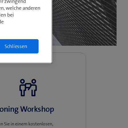
wir zwingend
en, welche anderen
den bei
de
Schliessen
ioning Workshop
en Sie in einem kostenlosen,