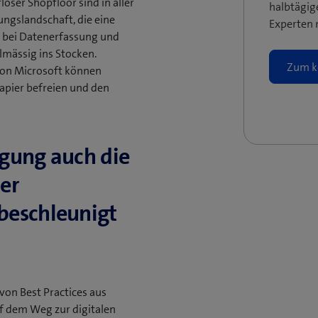
loser Shopfloor sind in aller
halbtägi
ungslandschaft, die eine
Experten 
e bei Datenerfassung und
mässig ins Stocken.
Zum k
von Microsoft können
apier befreien und den
igung auch die
er
beschleunigt
von Best Practices aus
f dem Weg zur digitalen