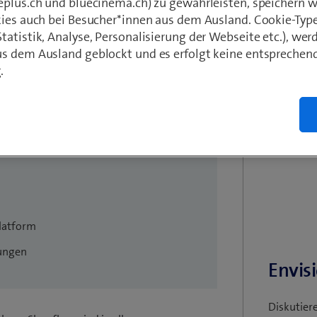
eplus.ch und bluecinema.ch) zu gewährleisten, speichern 
kies auch bei Besucher*innen aus dem Ausland. Cookie-Typ
atistik, Analyse, Personalisierung der Webseite etc.), wer
s dem Ausland geblockt und es erfolgt keine entsprechen
.
latform
lungen
Envis
Diskutier