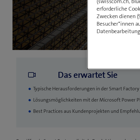
(swisscom.ch, blu
erforderliche Coo
Zwecken dienen (St
Besucher*innen au
Datenbearbeitung
Das erwartet Sie
Typische Herausforderungen in der Smart Factory
Lösungsmöglichkeiten mit der Microsoft Power P
Best Practices aus Kundenprojekten und Empfeh