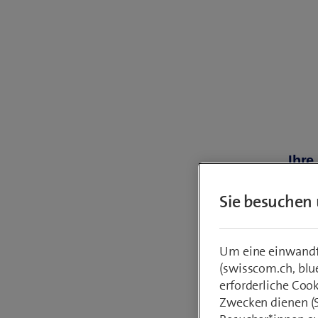
Ihre
Rech
Sie besuchen 
Um eine einwandfr
Neu
(swisscom.ch, blu
erforderliche Coo
Stras
Zwecken dienen (St