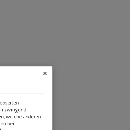
ebseiten
wir zwingend
en, welche anderen
den bei