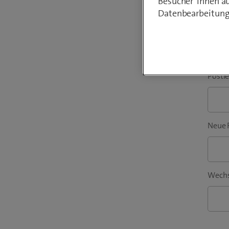
Besucher*innen au
Datenbearbeitung
Adres
Postle
Neue 
Wechs