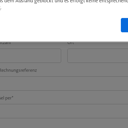
s dem Ausland geblockt und es erfolgt keine entsprechen
.
szusatz
*
itzahl
*
Ort
*
Rechnungsreferenz
el per
*