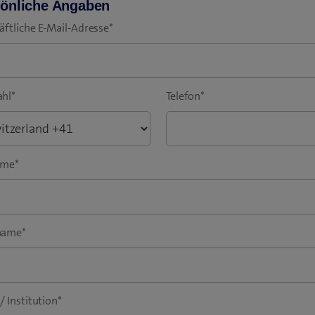
önliche Angaben
äftliche E-Mail-Adresse
*
hl
*
Telefon
*
ame
*
name
*
/ Institution
*