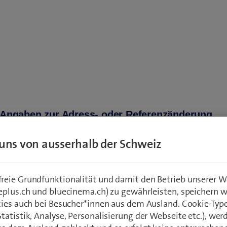
 Angaben zur Adress- oder Referenzänderung
nungsnummer
*
uns von ausserhalb der Schweiz
eie Grundfunktionalität und damit den Betrieb unserer W
e Rechnungsadresse
eplus.ch und bluecinema.ch) zu gewährleisten, speichern 
kies auch bei Besucher*innen aus dem Ausland. Cookie-Typ
se
*
atistik, Analyse, Personalisierung der Webseite etc.), wer