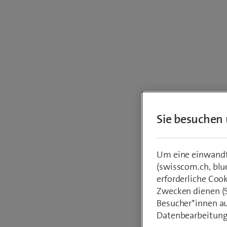
Ihre
Sie besuchen 
Ver
Zu we
Um eine einwandfr
(swisscom.ch, blu
erforderliche Coo
Zwecken dienen (St
Per
Besucher*innen au
Gesch
Datenbearbeitung