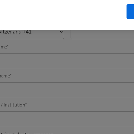
ahl
*
Telefon
*
ame
*
name
*
/ Institution
*