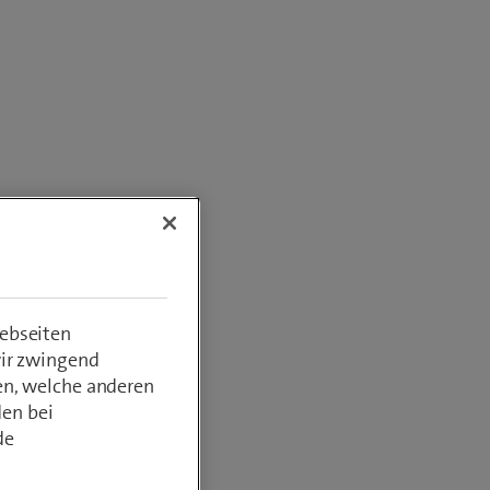
ebseiten
wir zwingend
en, welche anderen
den bei
de