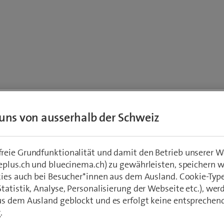
 Angaben zur Bestellung eines
uns von ausserhalb der Schweiz
bindungsnachweises
lchem Anschluss wünschen Sie einen Verbindungsnachweis?
*
eie Grundfunktionalität und damit den Betrieb unserer W
eplus.ch und bluecinema.ch) zu gewährleisten, speichern 
kies auch bei Besucher*innen aus dem Ausland. Cookie-Typ
atistik, Analyse, Personalisierung der Webseite etc.), wer
sönliche Angaben
s dem Ausland geblockt und es erfolgt keine entsprechen
äftliche E-Mail-Adresse
*
.