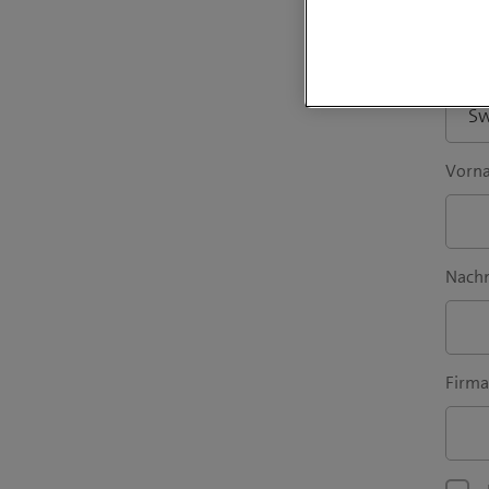
Vorw
Vorn
Nach
Firma 