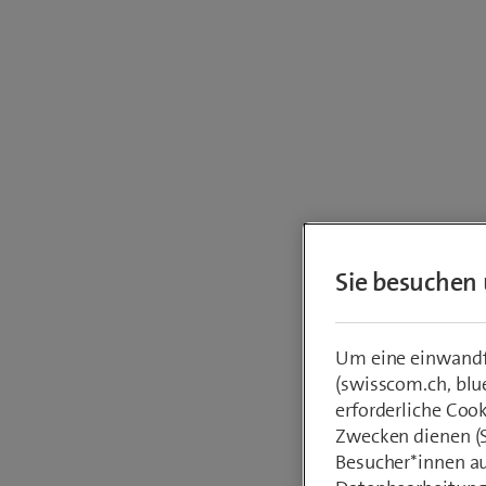
Ihre
Sie besuchen 
Um we
Um eine einwandfr
(swisscom.ch, blu
erforderliche Coo
Zwecken dienen (St
Besucher*innen au
Festnetz:
Smart Bu