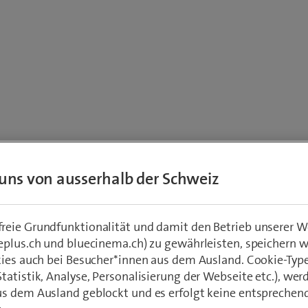
 Angaben zur Kündigung
uns von ausserhalb der Schweiz
lche Leistung handelt es sich?
*
Mobile
Festnetz
eie Grundfunktionalität und damit den Betrieb unserer W
Internet
eplus.ch und bluecinema.ch) zu gewährleisten, speichern 
Kombiangebot
kies auch bei Besucher*innen aus dem Ausland. Cookie-Typ
Anderes
atistik, Analyse, Personalisierung der Webseite etc.), wer
s dem Ausland geblockt und es erfolgt keine entsprechen
 Enterprise SIP, Swisscom Line Company | Internet: WAN-, LAN-Services, Enterprise Internet | Kombia
siness Connect, Company Connect, Enterprise Connect, UCC