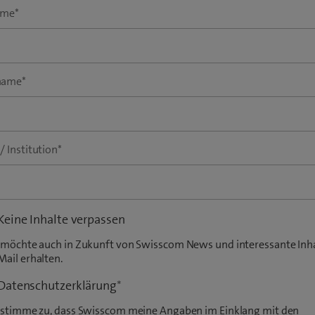
ame
*
name
*
/ Institution
*
Keine Inhalte verpassen
ch möchte auch in Zukunft von Swisscom News und interessante Inh
Mail erhalten.
Datenschutzerklärung
*
ch stimme zu, dass Swisscom meine Angaben im Einklang mit den