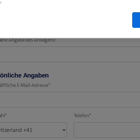
.
ummer
ere Angabe des Anliegens
*
önliche Angaben
äftliche E-Mail-Adresse
*
hl
*
Telefon
*