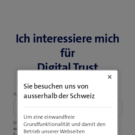
Ich interessiere mich
für
Digital Trust
Sie besuchen uns von
Anliegen
*
ausserhalb der Schweiz
Um eine einwandfreie
Unsicher über den Produktumfang? Sie fragen sich,
Grundfunktionalität und damit den
wie viel das Angebot für Ihr Unternehmen kostet?
Betrieb unserer Webseiten
Sagen Sie uns, was Sie bewegt.