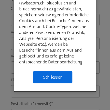
(swisscom.ch, blueplus.ch und
Geschäftliche E-Mail-Adresse
*
bluecinema.ch) zu gewährleisten,
speichern wir zwingend erforderliche
Cookies auch bei Besucher*innen aus
dem Ausland. Cookie-Typen, welche
anderen Zwecken dienen (Statistik,
Vorwahl
*
Telefon
*
Analyse, Personalisierung der
Webseite etc.), werden bei
Besucher*innen aus dem Ausland
geblockt und es erfolgt keine
Vorname
*
Nachname
*
entsprechende Datenbearbeitung.
Schliessen
Firma / Institution
*
Postleitzahl (Firmensitz)
*