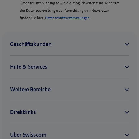
Datenschutzerklärung sowie die Möglichkeiten zum Widerruf
der Datenbearbeitung oder Abmeldung von Newsletter
(
finden Sie hier:
Datenschutzbestimmungen
o
p
e
n
s
i
n
n
e
w
t
a
b
)