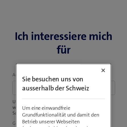
Ich interessiere mich
für
Anliegen
*
Sie besuchen uns von
ausserhalb der Schweiz
Unsicher über den Produktumfang? Sie fragen sich,
wie viel das Angebot für Ihr Unternehmen kostet?
Um eine einwandfreie
Sagen Sie uns, was Sie bewegt.
Grundfunktionalität und damit den
Betrieb unserer Webseiten
Geschäftliche E-Mail-Adresse
*