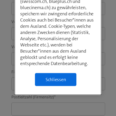
(swisscom.ch, blueplus.ch und
bluecinema.ch) zu gewährleisten,
speichern wir zwingend erforderliche
Cookies auch bei Besucher*innen aus
Vorwahl
*
Telefon
*
dem Ausland. Cookie-Typen, welche
anderen Zwecken dienen (Statistik,
Analyse, Personalisierung der
Webseite etc.), werden bei
Vorname
*
Nachname
*
Besucher*innen aus dem Ausland
geblockt und es erfolgt keine
entsprechende Datenbearbeitung.
Firma / Institution
*
Schliessen
Postleitzahl (Firmensitz)
*