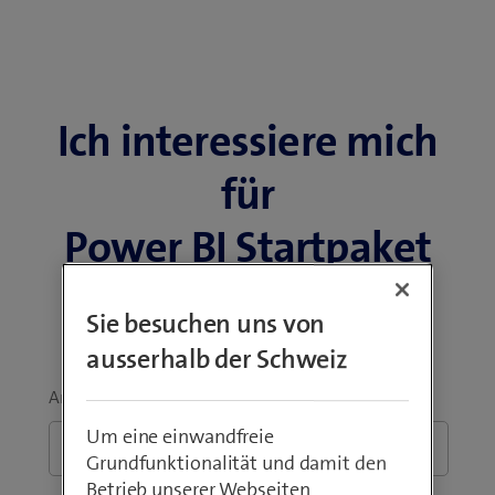
Ich interessiere mich
für
Power BI Startpaket
für KMU
Sie besuchen uns von
ausserhalb der Schweiz
Anliegen
*
Um eine einwandfreie
Grundfunktionalität und damit den
Betrieb unserer Webseiten