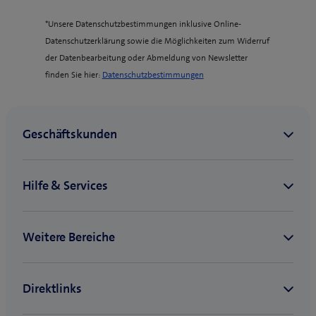
*Unsere Datenschutzbestimmungen inklusive Online-
Datenschutzerklärung sowie die Möglichkeiten zum Widerruf
der Datenbearbeitung oder Abmeldung von Newsletter
(
finden Sie hier:
Datenschutzbestimmungen
o
p
e
n
s
i
n
n
e
w
t
a
b
)