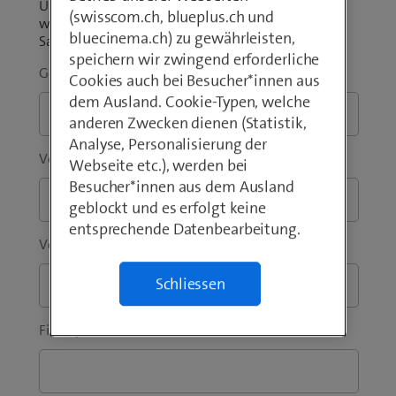
Unsicher über den Produktumfang? Sie fragen sich,
(swisscom.ch, blueplus.ch und
wie viel das Angebot für Ihr Unternehmen kostet?
bluecinema.ch) zu gewährleisten,
Sagen Sie uns, was Sie bewegt.
speichern wir zwingend erforderliche
Geschäftliche E-Mail-Adresse
*
Cookies auch bei Besucher*innen aus
dem Ausland. Cookie-Typen, welche
anderen Zwecken dienen (Statistik,
Analyse, Personalisierung der
Vorwahl
*
Telefon
*
Webseite etc.), werden bei
Besucher*innen aus dem Ausland
geblockt und es erfolgt keine
entsprechende Datenbearbeitung.
Vorname
*
Nachname
*
Schliessen
Firma / Institution
*