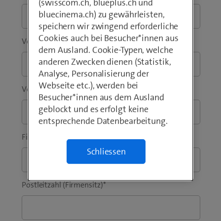
(swisscom.ch, blueplus.ch und
bluecinema.ch) zu gewährleisten,
speichern wir zwingend erforderliche
Cookies auch bei Besucher*innen aus
Vorwahl
*
Telefon
*
dem Ausland. Cookie-Typen, welche
anderen Zwecken dienen (Statistik,
Analyse, Personalisierung der
Webseite etc.), werden bei
Vorname
*
Nachname
*
Besucher*innen aus dem Ausland
geblockt und es erfolgt keine
entsprechende Datenbearbeitung.
Firma / Institution
*
Schliessen
Postleitzahl (Firmensitz)
*