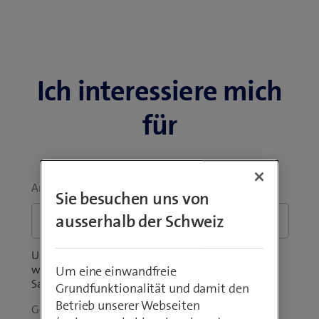
Ich interessiere mich
für
Anliegen
*
Sie besuchen uns von
ausserhalb der Schweiz
Unsicher über den Produktumfang? Sie fragen sich,
wie viel das Angebot für Ihr Unternehmen kostet?
Um eine einwandfreie
Sagen Sie uns, was Sie bewegt.
Grundfunktionalität und damit den
Betrieb unserer Webseiten
Geschäftliche E-Mail-Adresse
*