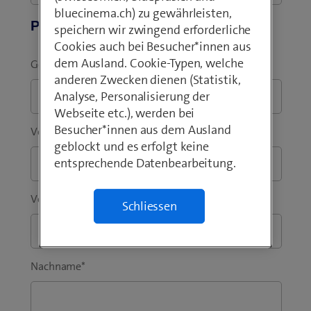
bluecinema.ch) zu gewährleisten,
Persönliche Angaben
speichern wir zwingend erforderliche
Cookies auch bei Besucher*innen aus
dem Ausland. Cookie-Typen, welche
Geschäftliche E-Mail-Adresse
*
anderen Zwecken dienen (Statistik,
Analyse, Personalisierung der
Webseite etc.), werden bei
Besucher*innen aus dem Ausland
Vorwahl
*
Telefon
*
geblockt und es erfolgt keine
entsprechende Datenbearbeitung.
Vorname
*
Schliessen
Nachname
*