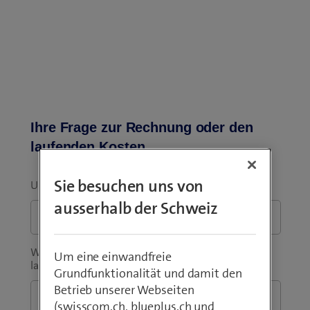
Ihre Frage zur Rechnung oder den
laufenden Kosten
Sie besuchen uns von
Um welche Rechnung handelt es sich?
*
ausserhalb der Schweiz
Worin besteht Ihre Frage zur Rechnung oder den
Um eine einwandfreie
laufenden Kosten?
*
Grundfunktionalität und damit den
Betrieb unserer Webseiten
(swisscom.ch, blueplus.ch und