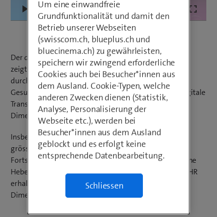
Um eine einwandfreie
Loaded
:
Play
Mute
Picture-
Fullscr
Grundfunktionalität und damit den
2.52%
in-
Betrieb unserer Webseiten
Picture
(swisscom.ch, blueplus.ch und
bluecinema.ch) zu gewährleisten,
Der diesjährige Swisscom Digital Health Radar (SDHR)
speichern wir zwingend erforderliche
zeigt ähnlich wie die letztjährige Publikation ein
Cookies auch bei Besucher*innen aus
durchzogenes Bild des Digitalisierungsfortschrittes in
dem Ausland. Cookie-Typen, welche
Gesundheitsinstitutionen der Deutschschweiz. Die digitale
anderen Zwecken dienen (Statistik,
Transformation wurde erneut anhand von acht
Analyse, Personalisierung der
Dimensionen untersucht.
Webseite etc.), werden bei
Besucher*innen aus dem Ausland
Insbesondere die Dimensionen mit dem momentan
geblockt und es erfolgt keine
grössten Digitalisierungspotenzial zeigen geringe
entsprechende Datenbearbeitung.
Fortschritte auf. Im Folgenden erfahren Sie, wo mögliche
Hebelwirkungen in diesen Bereichen liegen, und im SDHR
erhalten Sie detaillierte Einblicke in die Analyse aller
Schliessen
Dimensionen.