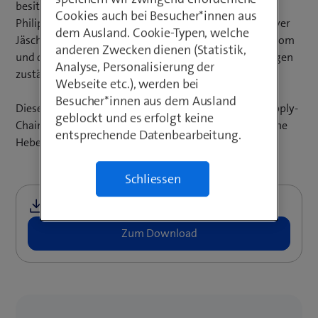
besitzt. «Das ist eines unserer Topthemen», sagt dazu
Cookies auch bei Besucher*innen aus
Philipp Grabher, CISO des Kantons Zürich. Auch für Oliver
dem Ausland. Cookie-Typen, welche
Jäschke, Product Owner Security Assurance bei Swisscom
anderen Zwecken dienen (Statistik,
und damit für die Sicherheit von Lieferantenbeziehungen
Analyse, Personalisierung der
zuständig, gewinnt das Thema wieder an Bedeutung.
Webseite etc.), werden bei
Besucher*innen aus dem Ausland
Dieser Artikel zeigt auf, wie sich Unternehmen vor Supply-
geblockt und es erfolgt keine
Chain-Risiken besser schützen können und wo mögliche
entsprechende Datenbearbeitung.
Hebel liegen.
Schliessen