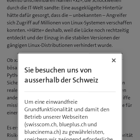
ebenso unscheinbaren Namen «xz», die Schockwellen
durch die IT-Welt sandte: Eine ausgeklügelte Hintertür
hätte dafür gesorgt, dass die – unbekannten – Angreifer
sich Zugriff auf Millionen von Linux-Systemen verschaffen
konnten. «Hätte» deshalb, weil die Lücke noch rechtzeitig
entdeckt und der Einzug in die stabilen Versionen der
gängigen Linux-Distributionen verhindert wurde.
Ob xz, Schwachstellen in kommerzieller Software oder
bösartige Pakete in Software-Repositories wie dem
Sie besuchen uns von
Python Package Index (PyPI) oder dem npm Registry:
ausserhalb der Schweiz
Sicherheitslücken in der Software Supply Chain sind ein
reales Risiko. Das nicht nur dort lauert. Auch Lieferanten
anderer Produkte können als Einfallstor für Cyberangriffe
Um eine einwandfreie
missbraucht werden oder aufgrund einer Cyberattacke für
Grundfunktionalität und damit den
einen Lieferunterbruch sorgen.
Betrieb unserer Webseiten
(swisscom.ch, blueplus.ch und
Es erstaunt deshalb nicht, dass die Supply Chain im
bluecinema.ch) zu gewährleisten,
Risikomanagement und in der Cybersecurity hohe Priorität
speichern wir zwingend erforderliche