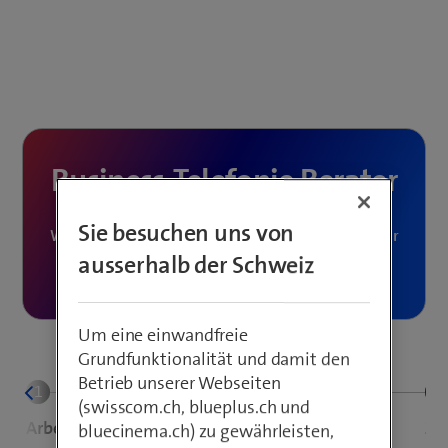
Business-Telefonie Berater
Sie besuchen uns von
Welches ist die richtige Kommunikationslösung für
Ihr Unternehmen?
ausserhalb der Schweiz
Um eine einwandfreie
Grundfunktionalität und damit den
Betrieb unserer Webseiten
(swisscom.ch, blueplus.ch und
Arbeitsplätze
Telefonanlage
Zu
bluecinema.ch) zu gewährleisten,