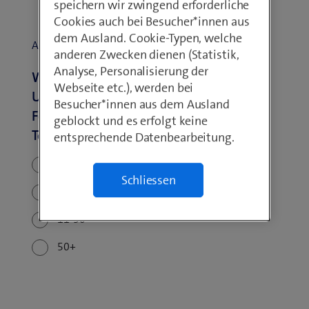
speichern wir zwingend erforderliche
Cookies auch bei Besucher*innen aus
dem Ausland. Cookie-Typen, welche
Arbeitsplätze
anderen Zwecken dienen (Statistik,
Analyse, Personalisierung der
Wie viele Mitarbeitende an Ihren
Webseite etc.), werden bei
Unternehmensstandorten nutzen
Besucher*innen aus dem Ausland
Festnetztelefone oder PCs zum
geblockt und es erfolgt keine
Telefonieren?
entsprechende Datenbearbeitung.
1-4
Schliessen
5-10
11-50
50+