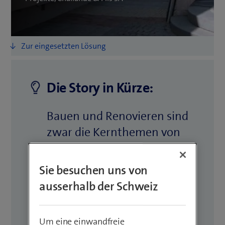
Die Story in Kürze:
Bauen und Renovieren sind
zwar die Kern­themen von
Challande & Fils. Doch für
die not­wendige Erneuerung
Sie besuchen uns von
der IT hat sich der Bau­
ausserhalb der Schweiz
fachmarkt auf externe
Profis verlassen. Ein
Um eine einwandfreie