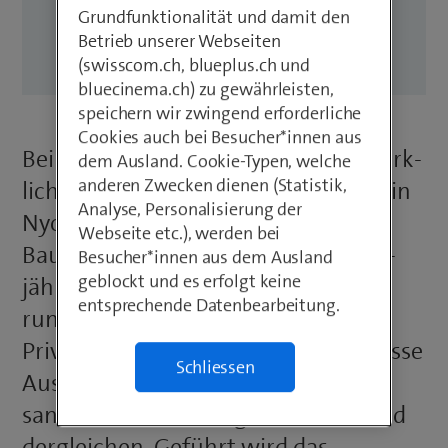
Entscheid, der sich gelohnt
Grundfunktionalität und damit den
hat.
Betrieb unserer Webseiten
(swisscom.ch, blueplus.ch und
bluecinema.ch) zu gewährleisten,
speichern wir zwingend erforderliche
Cookies auch bei Besucher*innen aus
Bei
Challande & Fils
geht es handwerk­
dem Ausland. Cookie-Typen, welche
anderen Zwecken dienen (Statistik,
lich zu und her. Wer den Fachmarkt in
Analyse, Personalisierung der
Nyon besucht, beschäftigt sich mit
Webseite etc.), werden bei
Bauen und Renovieren. Das über 70-
Besucher*innen aus dem Ausland
geblockt und es erfolgt keine
jährige Familienunternehmen mit
entsprechende Datenbearbeitung.
rund 80 Mitarbeitenden bietet
Privaten und Handwerkern eine grosse
Schliessen
Auswahl an Farben, Bodenbelägen,
sanitären Einrichtungen, Küchen und
dergleichen. Geführt wird das