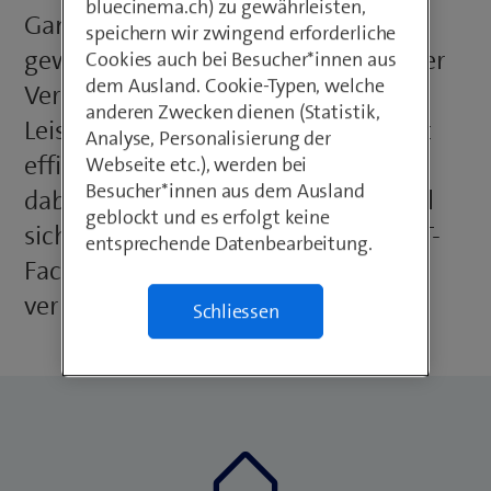
bluecinema.ch) zu gewährleisten,
Gampel-Bratsch um zehn Prozent
speichern wir zwingend erforderliche
gewachsen.» Entsprechend steigt der
Cookies auch bei Besucher*innen aus
dem Ausland. Cookie-Typen, welche
Verwaltungsaufwand – es gilt, die
anderen Zwecken dienen (Statistik,
Leistungen der Gemeinde möglichst
Analyse, Personalisierung der
effizient zu erbringen. Die ICT spielt
Webseite etc.), werden bei
Besucher*innen aus dem Ausland
dabei eine entscheidende Rolle. Weil
geblockt und es erfolgt keine
sich die Gemeinde keine eigenen ICT-
entsprechende Datenbearbeitung.
Fachkräfte leisten kann, ist sie auf
verlässliche Partner angewiesen.
Schliessen