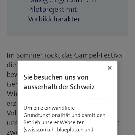
Pilotprojekt mit
Vorbildcharakter.
Im Sommer rockt das Gampel-Festival
die halbe Schweiz, und auch sonst
bewegt sich in der Oberwalliser
Sie besuchen uns von
Gemeinde ziemlich viel. «Die
ausserhalb der Schweiz
Wirtschaft in der Region brummt»,
erzählt Gemeindeschreiber Marco
Um eine einwandfreie
Volken. «Das wirkt sich auch auf
Grundfunktionalität und damit den
unsere Gemeinde aus. Innerhalb von
Betrieb unserer Webseiten
(swisscom.ch, blueplus.ch und
zwei Jahren ist die Bevölkerung in