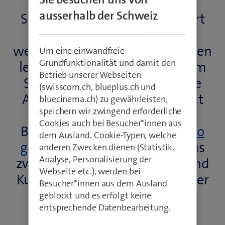
Die Welt der digitalen
ausserhalb der Schweiz
Sicherheitslösungen verändert
sich rasant – Bedrohungen
werden komplexer, Technologien
Um eine einwandfreie
Grundfunktionalität und damit den
leistungsfähiger. Mit Swisscom
Betrieb unserer Webseiten
Secure Vision AG vereinen die
(swisscom.ch, blueplus.ch und
Abteilung Secure & Intelligent
bluecinema.ch) zu gewährleisten,
speichern wir zwingend erforderliche
Spaces (SIN) von Swisscom
Cookies auch bei Besucher*innen aus
Broadcast AG und
audio-video
dem Ausland. Cookie-Typen, welche
g+m s.a.
(AVGM) das Beste aus
anderen Zwecken dienen (Statistik,
Analyse, Personalisierung der
zwei Welten: die Flexibilität und
Webseite etc.), werden bei
Kundennähe eines KMU mit der
Besucher*innen aus dem Ausland
technologischen Power und
geblockt und es erfolgt keine
entsprechende Datenbearbeitung.
Reichweite von Swisscom.