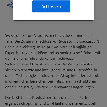
Schliessen
Swisscom Secure Vision ist mehr als die Summe seiner
Teile: Der Zusammenschluss von Swisscom Broadcast SIN
und audio-video g+m s.a. (AVGM) vereint langjährige
Expertise, regionale Nähe und technologische Stärke – mit
dem Ziel, eine führende Rolle im Schweizer
Sicherheitsmarkt zu übernehmen. Die Vision dahinter:
sichere, vernetzte und intelligente Räume zu schaffen, in
denen Technologie nahtlos in den Alltag integriert ist – ob
in öffentlichen Bereichen, bei kritischen Infrastrukturen
oder in Industrie, Gewerbe und privaten Umgebungen.
Das bestehende Produktportfolio der beiden Partner
ergänzt sich optimal und wird laufend weiterentwickelt: