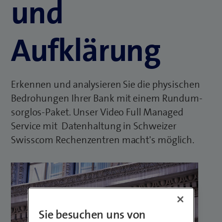
und
Aufklärung
Erkennen und analysieren Sie die physischen
Bedrohungen Ihrer Bank mit einem Rundum-
sorglos-Paket. Unser Video Full Managed
Service mit Datenhaltung in Schweizer
Swisscom Rechenzentren macht's möglich.
Sie besuchen uns von