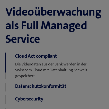
Video­überwachung
als Full Managed
Service
Cloud Act compliant
Die Videodaten aus der Bank werden in der
Swisscom Cloud mit Datenhaltung Schweiz
gespeichert.
Datenschutzkonformität
Wir gewährleisten die Einhaltung aller rechtlichen
Cybersecurity
Regeln zum Datenschutz.
Keine sensitiven Daten vor Ort. Die