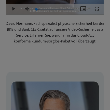
Loaded
:
Play
Mute
Picture-
Fullscre
8.74%
in-
Picture
David Hermann, Fachspezialist physische Sicherheit bei der
BKB und Bank CLER, setzt auf unsere Video-Sicherheit as a
Service. Erfahren Sie, warum ihn das Cloud-Act
konforme Rundum-sorglos-Paket voll überzeugt.