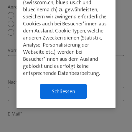
(swisscom.ch, blueplus.ch und
Anrede
*
bluecinema.ch) zu gewährleisten,
Herr
speichern wir zwingend erforderliche
Cookies auch bei Besucher*innen aus
Frau
dem Ausland. Cookie-Typen, welche
keine Angabe
anderen Zwecken dienen (Statistik,
Analyse, Personalisierung der
Vorname
*
Webseite etc.), werden bei
Besucher*innen aus dem Ausland
geblockt und es erfolgt keine
entsprechende Datenbearbeitung.
Nachname
*
Schliessen
E-Mail
*