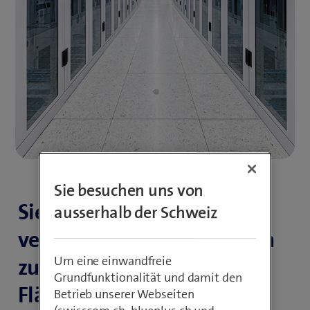
Sie besuchen uns von
Sie haben für Ihr Business
ausserhalb der Schweiz
verschiedene Möglichkeiten
zur Auswahl. Sei dies nun
Um eine einwandfreie
Grundfunktionalität und damit den
Fläche in einer unserer
Betrieb unserer Webseiten