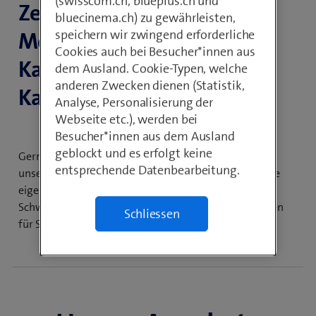
(swisscom.ch, blueplus.ch und
Zentralen, auf unseren
bluecinema.ch) zu gewährleisten,
Mobilfunkmasten oder
speichern wir zwingend erforderliche
Cookies auch bei Besucher*innen aus
Kapazitäten in unseren
dem Ausland. Cookie-Typen, welche
anderen Zwecken dienen (Statistik,
Kabelkanali­­­­­­­sationen.
Analyse, Personalisierung der
Webseite etc.), werden bei
Besucher*innen aus dem Ausland
geblockt und es erfolgt keine
Gerne stellen wir Ihnen Fläche und Ausrüstungen an
entsprechende Datenbearbeitung.
unseren Standorten zur Verfügung, damit sie dort Ihre
eigenen Anlagen installieren und betreiben können.
Schweizweit, individuell und hochverfügbar. Wir haben
Schliessen
für Sie eine geeignete Lösung parat.