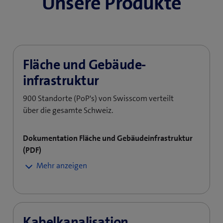
Unsere Produkte
Fläche und Gebäude­
infrastruktur
900 Standorte (PoP's) von Swisscom verteilt
über die gesamte Schweiz. ​
Dokumentation Fläche und Gebäudeinfrastruktur
(PDF)
Leistungsbeschreibung (PDF)
(
>
Leistungsbeschreibung Fläche und Energie
(
ö
>
Leistungsbeschreibung Kablagen
ö
f
f
f
Kabelkanali­­sation