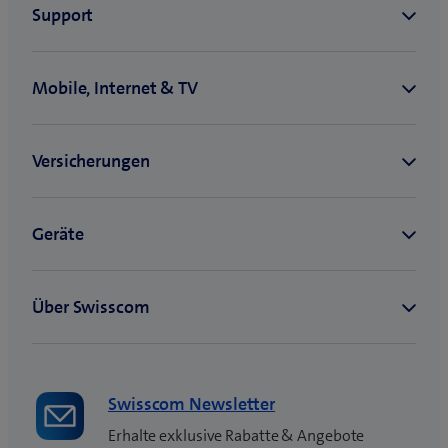
im
Alltag
helfen
können
Swisscom Newsletter
Erhalte exklusive Rabatte & Angebote