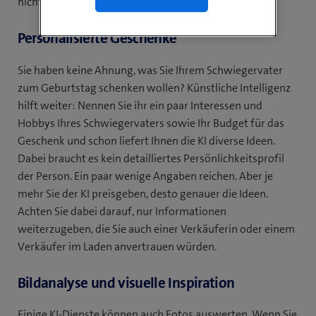
nicht übers Ohr gehauen werden:
Personalisierte Geschenke
Sie haben keine Ahnung, was Sie Ihrem Schwiegervater
zum Geburtstag schenken wollen? Künstliche Intelligenz
hilft weiter: Nennen Sie ihr ein paar Interessen und
Hobbys Ihres Schwiegervaters sowie Ihr Budget für das
Geschenk und schon liefert Ihnen die KI diverse Ideen.
Dabei braucht es kein detailliertes Persönlichkeitsprofil
der Person. Ein paar wenige Angaben reichen. Aber je
mehr Sie der KI preisgeben, desto genauer die Ideen.
Achten Sie dabei darauf, nur Informationen
weiterzugeben, die Sie auch einer Verkäuferin oder einem
Verkäufer im Laden anvertrauen würden.
Bildanalyse und visuelle Inspiration
Einige KI-Dienste können auch Fotos auswerten. Wenn Sie