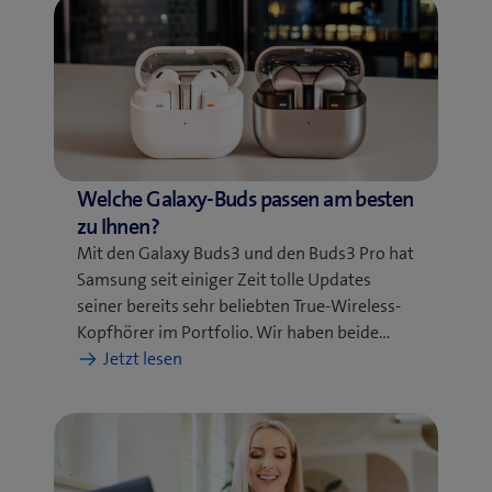
Welche Galaxy-Buds passen am besten
zu Ihnen?
Mit den Galaxy Buds3 und den Buds3 Pro hat
Samsung seit einiger Zeit tolle Updates
seiner bereits sehr beliebten True-Wireless-
Kopfhörer im Portfolio. Wir haben beide…
:
Jetzt lesen
Welche
Galaxy-
Buds
passen
am