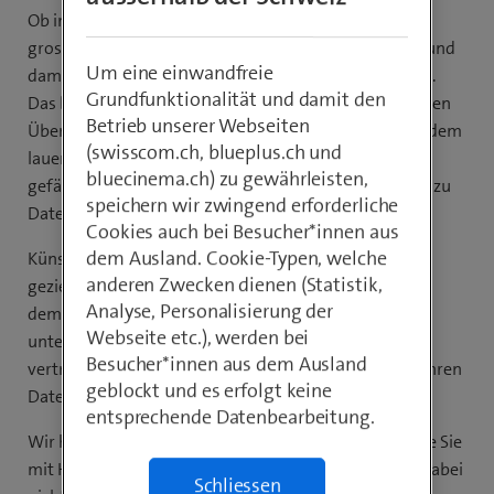
Ob im Spielzeugladen des Vertrauens oder bei einem
grossen Online-Anbieter: Die Auswahl an Produkten und
Um eine einwandfreie
damit an möglichen Geschenken ist heutzutage riesig.
Grundfunktionalität und damit den
Das bedeutet oft aber auch die Qual der Wahl. Sich einen
Betrieb unserer Webseiten
Überblick zu verschaffen, wird immer schwieriger. Zudem
(swisscom.ch, blueplus.ch und
lauern gerade im Internet diverse Gefahren – von
bluecinema.ch) zu gewährleisten,
gefälschten Shops über unechte Bewertungen bis hin zu
speichern wir zwingend erforderliche
Datensammlern.
Cookies auch bei Besucher*innen aus
dem Ausland. Cookie-Typen, welche
Künstliche Intelligenz kann hier Abhilfe schaffen. Mit
anderen Zwecken dienen (Statistik,
gezielten Angaben können Sie sich bei der Suche nach
Analyse, Personalisierung der
dem perfekten Geschenk von digitalen Assistenten
Webseite etc.), werden bei
unterstützen lassen. Wichtig ist dabei, auf eine
Besucher*innen aus dem Ausland
vertrauenswürdige KI zu setzen, die transparent mit Ihren
geblockt und es erfolgt keine
Daten umgeht.
entsprechende Datenbearbeitung.
Wir haben Ihnen einige Tipps zusammengetragen, wie Sie
mit Hilfe von KI das perfekte Geschenk finden – und dabei
Schliessen