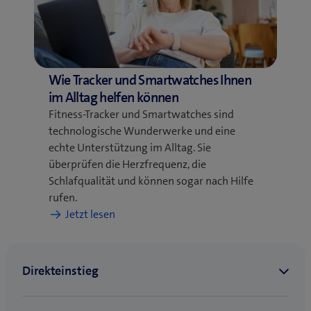
besten
zu
Ihnen?
Wie Tracker und Smartwatches Ihnen
im Alltag helfen können
Fitness-Tracker und Smartwatches sind
technologische Wunderwerke und eine
echte Unterstützung im Alltag. Sie
überprüfen die Herzfrequenz, die
Schlafqualität und können sogar nach Hilfe
rufen.
:
Jetzt lesen
Wie
Tracker
und
Smartwatches
Ihnen