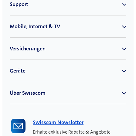
für
dein
Mietzinsdepot
Swisscom Newsletter
Erhalte exklusive Rabatte & Angebote