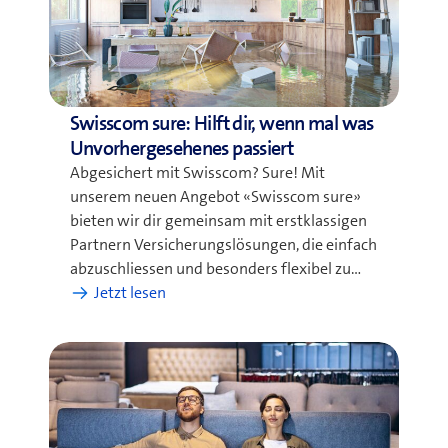
Swisscom sure: Hilft dir, wenn mal was
Unvorhergesehenes passiert
Abgesichert mit Swisscom? Sure! Mit
unserem neuen Angebot «Swisscom sure»
bieten wir dir gemeinsam mit erstklassigen
Partnern Versicherungslösungen, die einfach
abzuschliessen und besonders flexibel zu…
:
Jetzt lesen
Swisscom
sure:
Hilft
dir,
wenn
mal