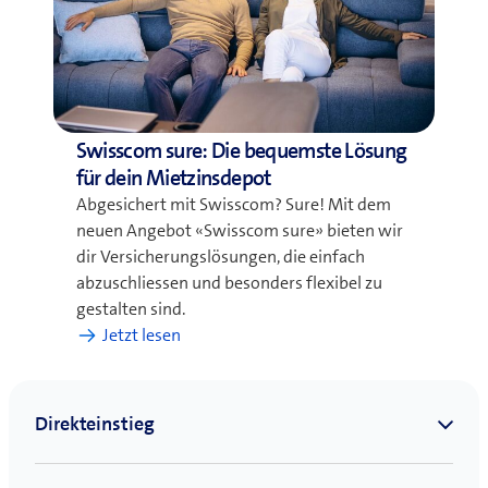
was
Unvorhergesehenes
passiert
Swisscom sure: Die bequemste Lösung
für dein Mietzinsdepot
Abgesichert mit Swisscom? Sure! Mit dem
neuen Angebot «Swisscom sure» bieten wir
dir Versicherungslösungen, die einfach
abzuschliessen und besonders flexibel zu
gestalten sind.
:
Jetzt lesen
Swisscom
sure:
Die
bequemste
Lösung