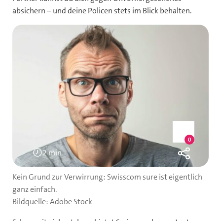
absichern – und deine Policen stets im Blick behalten.
Liken
0
0
likes
2 min
Lesedauer:
Kein Grund zur Verwirrung: Swisscom sure ist eigentlich
ganz einfach.
Bildquelle: Adobe Stock