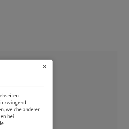
ebseiten
wir zwingend
en, welche anderen
den bei
de