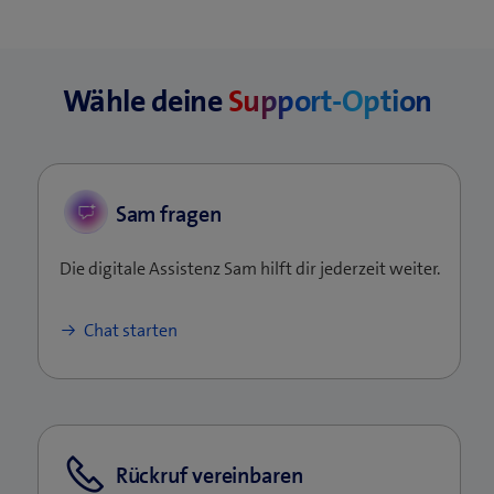
Geschäftsnummer
Persönliches Adressbuch
die Darstellung bereits korrekt.
Vorname
Mac OS einen CardDAV-Account erstellst.
Nachname
Wähle deine
Support-Option
Mobile
Privat
Arbeit
Sam fragen
Die digitale Assistenz Sam hilft dir jederzeit weiter.
Chat starten
Rückruf vereinbaren