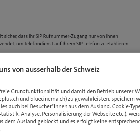
lt sicher, dass Ihr SIP Rufnummer-Zugang nur von Ihnen
et, um Telefondienst auf Ihrem SIP-Telefon zu etablieren.
uns von ausserhalb der Schweiz
wendet, um den Telefondienst auf Ihrem SIP-Telefon
eie Grundfunktionalität und damit den Betrieb unserer W
eplus.ch und bluecinema.ch) zu gewährleisten, speichern 
kies auch bei Besucher*innen aus dem Ausland. Cookie-Typ
atistik, Analyse, Personalisierung der Webseite etc.), wer
s dem Ausland geblockt und es erfolgt keine entsprechen
.