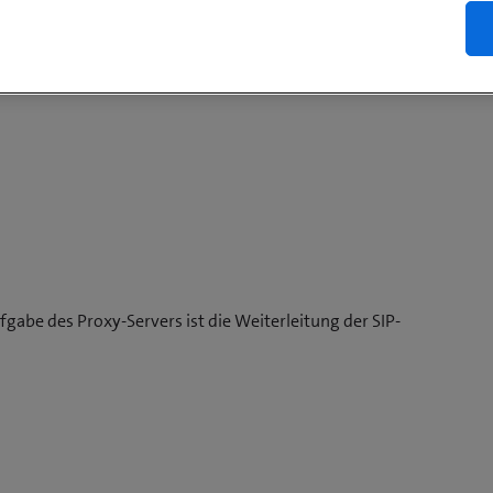
gsdaten
fgabe des Proxy-Servers ist die Weiterleitung der SIP-