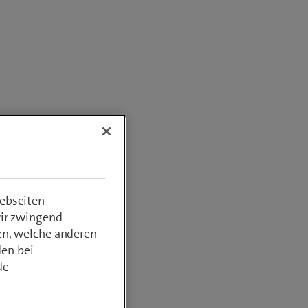
ebseiten
wir zwingend
en, welche anderen
den bei
de