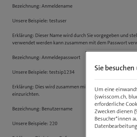
Bezeichnung: Anmeldename
Unsere Beispiele: testuser
Erklärung: Dieser Name wird durch Sie vorgegeben und stel
verwendet werden kann zusammen mit dem Passwort verwend
Bezeichnung: Anmeldepasswort
Sie besuchen 
Unsere Beispiele: testsip1234
Erklärung: Dies wird zusammen mit dem Benutzernamen ver
Um eine einwandfr
einzurichten.
(swisscom.ch, blu
erforderliche Coo
Bezeichnung: Benutzername
Zwecken dienen (St
Besucher*innen au
Unsere Beispiele: 220
Datenbearbeitung