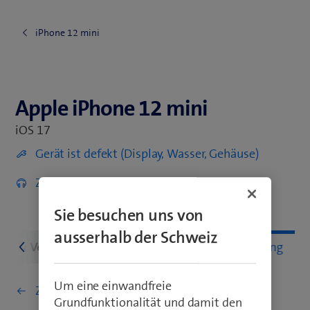
iPhone 12 mini
Apple iPhone 12 mini
Apple iPhone 12 mini
iOS 17
Gerät ist defekt (Display, Wasser, Gehäuse)
Zubehör entdecken
Sie besuchen uns von
ausserhalb der Schweiz
etz & Verbindungen
Einstellungen & Nutzung
Um eine einwandfreie
Zurück zu Einstellungen & Nutzung
Grundfunktionalität und damit den