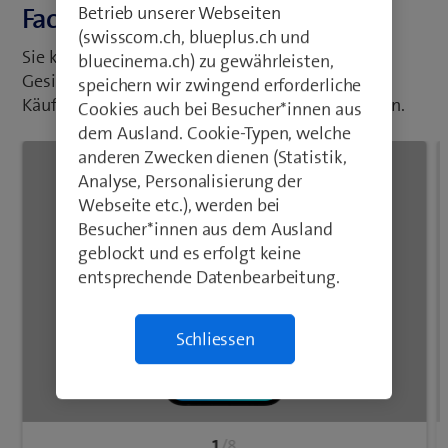
Betrieb unserer Webseiten
Face-ID nutzen
(swisscom.ch, blueplus.ch und
Sie können Ihr Handy so einstellen, dass Sie die
bluecinema.ch) zu gewährleisten,
Gesichtserkennung als Code-Sperre oder für Ihre
speichern wir zwingend erforderliche
Käufe bei iTunes und im App Store nutzen können.
Cookies auch bei Besucher*innen aus
dem Ausland. Cookie-Typen, welche
anderen Zwecken dienen (Statistik,
Analyse, Personalisierung der
Webseite etc.), werden bei
Besucher*innen aus dem Ausland
geblockt und es erfolgt keine
entsprechende Datenbearbeitung.
Schliessen
1
/8