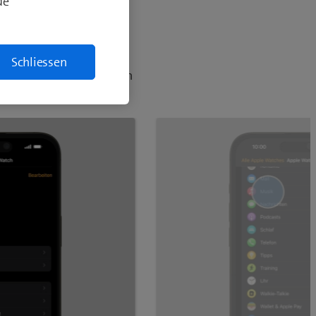
de
 sich das Streaming-
Schliessen
 um Apple Music benutzen