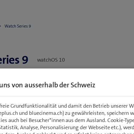
Watch Series 9
ries 9
watchOS 10
Zubehör entdecken
Gerät best
sser, Gehäuse)
uns von ausserhalb der Schweiz
eie Grundfunktionalität und damit den Betrieb unserer W
nrichten
Netz & Verbindungen
Einstellung
eplus.ch und bluecinema.ch) zu gewährleisten, speichern 
kies auch bei Besucher*innen aus dem Ausland. Cookie-Typ
atistik, Analyse, Personalisierung der Webseite etc.), wer
Nutzung