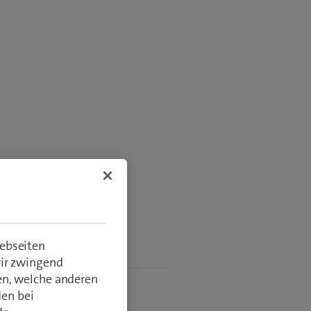
ellen
ebseiten
en & Nutzung
wir zwingend
en, welche anderen
den bei