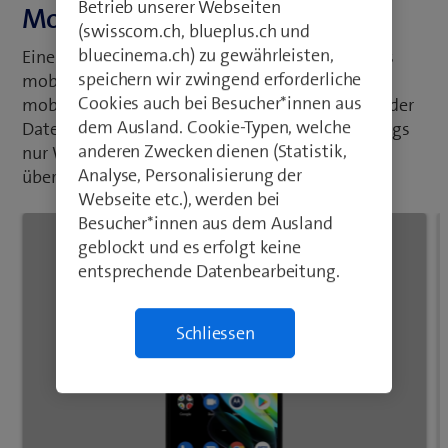
Betrieb unserer Webseiten
Mobile Daten ein-/ausschalten
(swisscom.ch, blueplus.ch und
bluecinema.ch) zu gewährleisten,
Eine versehentliche Internetverbindung über das
speichern wir zwingend erforderliche
mobile Netz kann vermieden werden, indem die
Cookies auch bei Besucher*innen aus
mobile Daten ausgeschaltet sind. Dadurch wird der
dem Ausland. Cookie-Typen, welche
Datenverbrauch begrenzt. Sie können so allerdings
anderen Zwecken dienen (Statistik,
nur WLAN nutzen und keine Internetverbindung
Analyse, Personalisierung der
über das mobile Netz herstellen.
Webseite etc.), werden bei
Besucher*innen aus dem Ausland
geblockt und es erfolgt keine
entsprechende Datenbearbeitung.
Schliessen