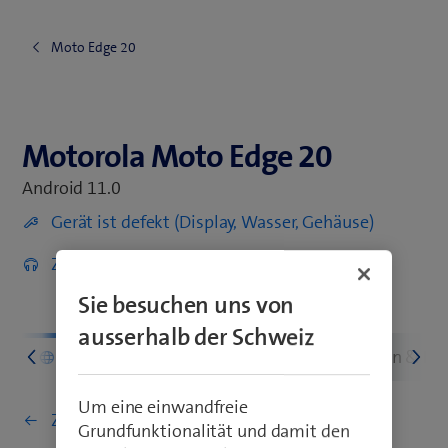
Moto Edge 20
Motorola Moto Edge 20
Motorola Moto Edge 20
Android 11.0
Gerät ist defekt (Display, Wasser, Gehäuse)
Zubehör entdecken
Sie besuchen uns von
ausserhalb der Schweiz
n
Netz & Verbindungen
Einstellungen & Nu
Um eine einwandfreie
Zurück zu Netz & Verbindungen
Grundfunktionalität und damit den